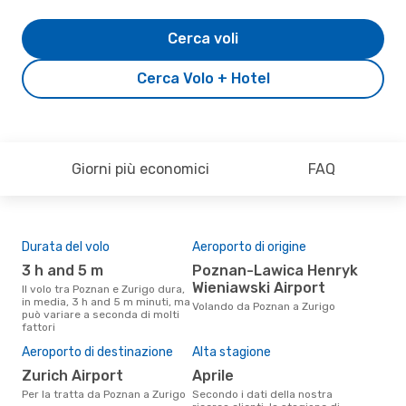
Cerca voli
Cerca Volo + Hotel
Giorni più economici
FAQ
Durata del volo
Aeroporto di origine
Com
ope
3 h and 5 m
Poznan-Lawica Henryk
Swiss International Air
Wieniawski Airport
Il volo tra Poznan e Zurigo dura,
Li
in media, 3 h and 5 m minuti, ma
Volando da Poznan a Zurigo
può variare a seconda di molti
Le compagnie aeree che volano
fattori
tra 
Il 
Aeroporto di destinazione
Alta stagione
pre
Zurich Airport
aprile
m
Per la tratta da Poznan a Zurigo
Secondo i dati della nostra
Secondo i nostri dati reali marzo