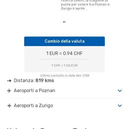
ricerca clienti, la stagione di
è il
punta per volare tra Poznan e
pren
Zurigo è aprile .
par
Cambio della valuta
1 EUR = 0.94 CHF
1 CHF = 1.06 EUR
Ultimo controllo in data Ven 7/08
Distanza:
819 kms
Aeroporti a Poznan
Aeroporti a Zurigo