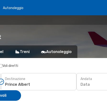
Autonoleggio
t
el
Treni
Autonoleggio
Voli diretti
Destinazione
Andata
Data
voli