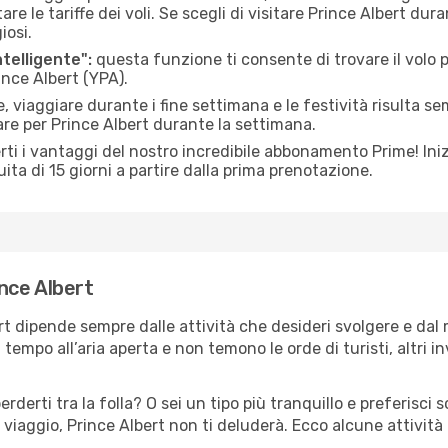
le tariffe dei voli. Se scegli di visitare Prince Albert dura
iosi.
ntelligente":
questa funzione ti consente di trovare il volo
ince Albert (YPA).
 viaggiare durante i fine settimana e le festività risulta se
are per Prince Albert durante la settimana.
ti i vantaggi del nostro incredibile abbonamento Prime! Inizi
ita di 15 giorni a partire dalla prima prenotazione.
ince Albert
ert dipende sempre dalle attività che desideri svolgere e da
tempo all’aria aperta e non temono le orde di turisti, altri 
erderti tra la folla? O sei un tipo più tranquillo e preferisci
viaggio, Prince Albert non ti deluderà. Ecco alcune attività 