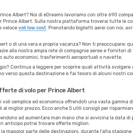
er Prince Albert? Noi di eDreams lavoriamo con oltre 690 com
 per Prince Albert. Sulla nostra piattaforma troverai tutte le
 e veloce
voli low cost
. Prenotando biglietti aerei con noi, avr
bert o di una vera e propria vacanza? Non ti preoccupare: qua
zie alla nostra ampia rete di compagnie aeree e fornitori di v
io auto economici, trasferimenti aeroportuali o navette.
gio? Continua a leggere per scoprire quali attività svolgere 
o verso questa destinazione e fai tesoro di alcuni nostri con
fferte di volo per Prince Albert
 voli semplice ed economica offrendoti una vasta gamma di 
 al miglior prezzo. Ecco anche 5 utili consigli per risparmiar
 tendono ad aumentare man mano che si avvicina la data di p
in anticipo potrai trovare offerte migliori.
 la maggior parte delle destinazioni, durante l’alta stagione o 