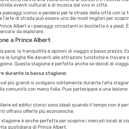
trolla eventi culturali e di musica dal vivo in città.
paesaggi iconici e perdersi per le strade della città con la
e l'arte di strada può essere uno dei modi migliori per scopri
rince Albert e i paesaggi circostanti in bicicletta o a piedi
 percorsi da esplorare.
one a Prince Albert
a pace, la tranquillità e opzioni di viaggio a basso prezzo. 
 le lunghe file davanti alle attrazioni turistiche e trovare o
agione. Questa stagione è perfetta anche se decidi di viaggi
are durante la bassa stagione:
val più grandi si svolgano solitamente durante l'alta stagio
sulla comunità con meno folla. Puoi partecipare a una lezione 
lerie ed edifici storici sono ideali quando il tempo non è p
ti offrano offerte più economiche.
 stagione è anche perfetta per scoprire i mercati locali al c
 vita quotidiana di Prince Albert.