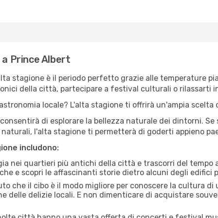
 a Prince Albert
'alta stagione è il periodo perfetto grazie alle temperature p
ici della città, partecipare a festival culturali o rilassarti i
stronomia locale? L'alta stagione ti offrirà un'ampia scelta di
i consentirà di esplorare la bellezza naturale dei dintorni. Se
e naturali, l'alta stagione ti permetterà di goderti appieno p
gione includono:
a nei quartieri più antichi della città e trascorri del tempo
he e scopri le affascinanti storie dietro alcuni degli edifici pi
uto che il cibo è il modo migliore per conoscere la cultura di
e delle delizie locali. E non dimenticare di acquistare souve
lte città hanno una vasta offerta di concerti e festival musi