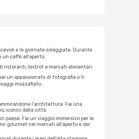
iacevoli e le giornate soleggiate. Durante
n un caffè all'aperto.
 ristoranti, bistrot e mercati alimentari.
 sei un appassionato di fotografia o ti
aesaggi mozzafiato.
 ammirandone l'architettura. Fai una
ù iconici della città.
 un paese. Fai un viaggio immersivo per le
nir gourmet nei mercati all'aperto e dei
cali durante i mesi dell'alta stagione.