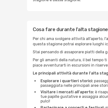
Cosa fare durante l'alta stagione
Per chi ama svolgere attività all'aperto, l
questa stagione potrai esplorare luoghi icon
Stai pensando di assaporare piatti della ga
Per gli amanti della natura, il bel tempo t
piace avventurarti in escursioni in riserv
Le principali attività durante l'alta sta
Esplorare i quartieri storici:
passeggi
passeggiata nelle principali aree storic
Visitare i mercati all'aperto:
è risap
tue papille gustative e assaggia alcun
pulci!
Partecipare a concerti e festival:
mo