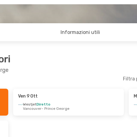
Informazioni utili
ori
orge
Filtra
Ven 9 Ott
M
Lun 12 Ott
Ven 14 Ago
- Mar 25 Ago
Westjet
Diretto
Vancouver
- Prince George
Diretto
Swiss International Air Lines
2 Sca
- Prince George
Milano
- Prince George
Diretto
Air Canada
2 Scali
rge
- Vancouver
Prince George
- Milano