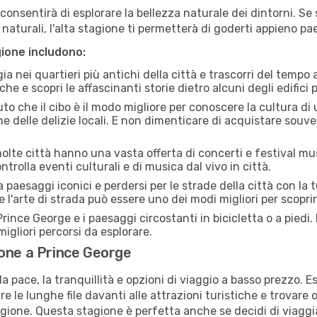
i consentirà di esplorare la bellezza naturale dei dintorni. Se
e naturali, l'alta stagione ti permetterà di goderti appieno p
gione includono:
a nei quartieri più antichi della città e trascorri del tempo
he e scopri le affascinanti storie dietro alcuni degli edifici pi
uto che il cibo è il modo migliore per conoscere la cultura di
e delle delizie locali. E non dimenticare di acquistare souve
lte città hanno una vasta offerta di concerti e festival musi
trolla eventi culturali e di musica dal vivo in città.
paesaggi iconici e perdersi per le strade della città con la
e l'arte di strada può essere uno dei modi migliori per scopri
rince George e i paesaggi circostanti in bicicletta o a pied
i migliori percorsi da esplorare.
ione a Prince George
a pace, la tranquillità e opzioni di viaggio a basso prezzo. 
 le lunghe file davanti alle attrazioni turistiche e trovare o
agione. Questa stagione è perfetta anche se decidi di viaggi