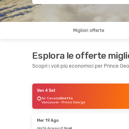
Migliori offerte
Esplora le offerte migli
Scopri i voli più economici per Prince Ge
Ven 4 Set
Ven 4 Set
- Dom 6 Set
Ven 9 Ott
- 
Air Canada
Diretto
Vancouver
- Prince George
Air Canada
Diretto
Air Canada
Vancouver
- Prince George
Vancouver
Air Canada
Diretto
Air Canada
Prince George
- Vancouver
Prince Geo
Mer 19 Ago
ITA Airways
2 Scali