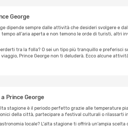
rince George
rge dipende sempre dalle attività che desideri svolgere e da
tempo all’aria aperta e non temono le orde di turisti, altri 
erderti tra la folla? O sei un tipo più tranquillo e preferisci
 viaggio, Prince George non ti deluderà. Ecco alcune attivit
e a Prince George
'alta stagione è il periodo perfetto grazie alle temperature p
ici della città, partecipare a festival culturali o rilassarti i
stronomia locale? L'alta stagione ti offrirà un'ampia scelta di