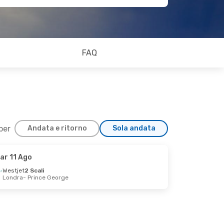
FAQ
 per
Andata e ritorno
Sola andata
ar 11 Ago
Westjet
2 Scali
Londra
- Prince George
li