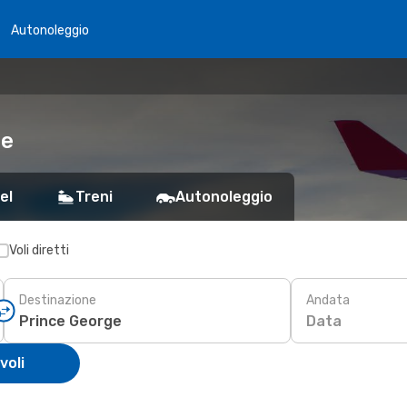
Autonoleggio
ge
el
Treni
Autonoleggio
Voli diretti
Destinazione
Andata
Data
voli