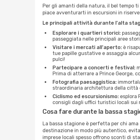
Per gli amanti della natura, il bel tempo t
piace avventurarti in escursioni in riserv
Le principali attività durante l'alta sta
Esplorare i quartieri storici:
passeggi
passeggiata nelle principali aree storic
Visitare i mercati all'aperto:
è risap
tue papille gustative e assaggia alcun
pulci!
Partecipare a concerti e festival:
mo
Prima di atterrare a Prince George, con
Fotografia paesaggistica:
immortala 
straordinaria architettura della città 
Ciclismo ed escursionismo:
esplora P
consigli dagli uffici turistici locali su
Cosa fare durante la bassa stag
La bassa stagione è perfetta per chi ama l
destinazione in modo più autentico, evitare
imprese locali spesso offrono sconti di st