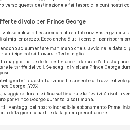
o verso questa destinazione e fai tesoro di alcuni nostri con
offerte di volo per Prince George
 voli semplice ed economica offrendoti una vasta gamma di 
i al miglior prezzo. Ecco anche 5 utili consigli per risparmia
 tendono ad aumentare man mano che si avvicina la data di p
in anticipo potrai trovare offerte migliori.
 la maggior parte delle destinazioni, durante l’alta stagione o 
le tariffe dei voli. Se scegli di visitare Prince George dur
iosi.
ntelligente":
questa funzione ti consente di trovare il volo
rince George (YXS).
 viaggiare durante i fine settimana e le festività risulta se
are per Prince George durante la settimana.
ti i vantaggi del nostro incredibile abbonamento Prime! Inizi
ita di 15 giorni a partire dalla prima prenotazione.