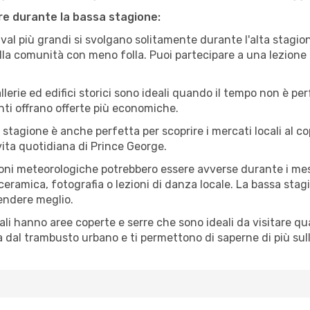
are durante la bassa stagione:
val più grandi si svolgano solitamente durante l'alta stagio
sulla comunità con meno folla. Puoi partecipare a una lezione 
lerie ed edifici storici sono ideali quando il tempo non è p
ti offrano offerte più economiche.
 stagione è anche perfetta per scoprire i mercati locali al c
 vita quotidiana di Prince George.
oni meteorologiche potrebbero essere avverse durante i mes
ramica, fotografia o lezioni di danza locale. La bassa stagi
rendere meglio.
cali hanno aree coperte e serre che sono ideali da visitare 
dal trambusto urbano e ti permettono di saperne di più sulla