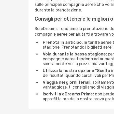
sulle principali compagnie aeree che volan
durante la prenotazione.
Consigli per ottenere le migliori 
Su eDreams, rendiamo la prenotazione dei
compagnie aeree per aiutarti a trovare vol
Prenota in anticipo:
le tariffe aeree
stagione. Prenotando i biglietti aerei 
Vola durante la bassa stagione:
per
compagnie aeree tendono ad aumentare 
sicuramente voli a prezzi più vantagg
Utilizza la nostra opzione "Scelta i
dei risultati quando cerchi voli per P
Viaggia nei giorni feriali:
solitamente,
vantaggiose, ti consigliamo di viaggi
Iscriviti a eDreams Prime:
non perder
approfitta ora della nostra prova gratu