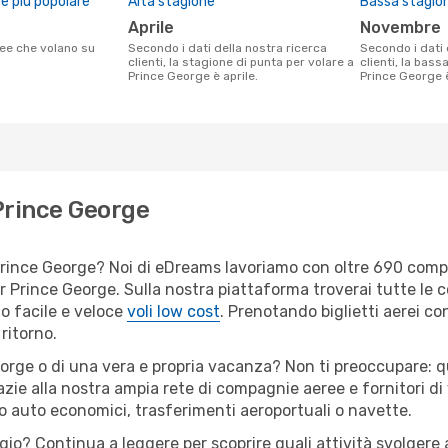
 più popolare
Alta stagione
Bassa stagio
aprile
novembre
Secondo i dati della nostra ricerca
Secondo i dati della nostra ricerca
clienti, la stagione di punta per volare a
clienti, la bass
Prince George è aprile.
Prince George 
 Prince George
er Prince George? Noi di eDreams lavoriamo con oltre 690 co
 per Prince George. Sulla nostra piattaforma troverai tutte l
o facile e veloce
voli low cost
. Prenotando biglietti aerei con
ritorno.
orge o di una vera e propria vacanza? Non ti preoccupare: qua
zie alla nostra ampia rete di compagnie aeree e fornitori di v
io auto economici, trasferimenti aeroportuali o navette.
ggio? Continua a leggere per scoprire quali attività svolgere 