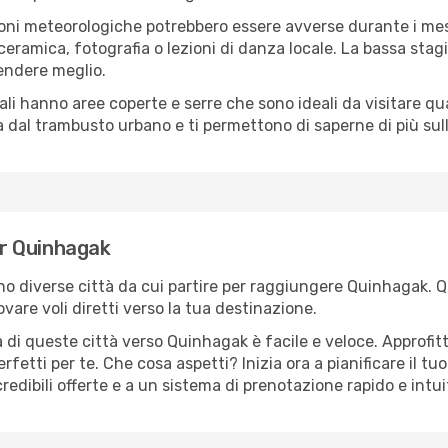
oni meteorologiche potrebbero essere avverse durante i mes
ramica, fotografia o lezioni di danza locale. La bassa stagi
rendere meglio.
cali hanno aree coperte e serre che sono ideali da visitare 
dal trambusto urbano e ti permettono di saperne di più sulla
per Quinhagak
sono diverse città da cui partire per raggiungere Quinhagak. 
vare voli diretti verso la tua destinazione.
 di queste città verso Quinhagak è facile e veloce. Approfit
a perfetti per te. Che cosa aspetti? Inizia ora a pianificare il 
redibili offerte e a un sistema di prenotazione rapido e intui