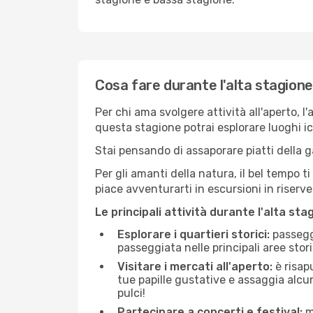
Cosa fare durante l'alta stagion
Per chi ama svolgere attività all'aperto, l
questa stagione potrai esplorare luoghi icon
Stai pensando di assaporare piatti della ga
Per gli amanti della natura, il bel tempo t
piace avventurarti in escursioni in riserv
Le principali attività durante l'alta sta
Esplorare i quartieri storici:
passeggi
passeggiata nelle principali aree storic
Visitare i mercati all'aperto:
è risap
tue papille gustative e assaggia alcun
pulci!
Partecipare a concerti e festival:
mo