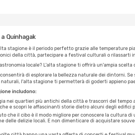
e a Quinhagak
'alta stagione è il periodo perfetto grazie alle temperature p
ici della città, partecipare a festival culturali o rilassarti i
stronomia locale? L'alta stagione ti offrirà un'ampia scelta di
i consentirà di esplorare la bellezza naturale dei dintorni. Se
e naturali, l'alta stagione ti permetterà di goderti appieno p
gione includono:
a nei quartieri più antichi della città e trascorri del tempo
he e scopri le affascinanti storie dietro alcuni degli edifici pi
uto che il cibo è il modo migliore per conoscere la cultura di
e delle delizie locali. E non dimenticare di acquistare souve
lte città hanno una vasta offerta di concerti e festival musi