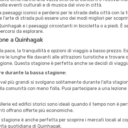
la eventi culturali e di musica dal vivo in città.
paesaggi iconici e perdersi per le strade della città con la
e l'arte di strada può essere uno dei modi migliori per scopri
uinhagak e i paesaggi circostanti in bicicletta o a piedi. È
 percorsi da esplorare.
ione a Quinhagak
a pace, la tranquillità e opzioni di viaggio a basso prezzo. 
 le lunghe file davanti alle attrazioni turistiche e trovare o
agione. Questa stagione è perfetta anche se decidi di viaggi
are durante la bassa stagione:
val più grandi si svolgano solitamente durante l'alta stagio
sulla comunità con meno folla. Puoi partecipare a una lezione 
lerie ed edifici storici sono ideali quando il tempo non è p
ti offrano offerte più economiche.
 stagione è anche perfetta per scoprire i mercati locali al c
a vita quotidiana di Quinhagak.