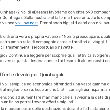
er Quinhagak? Noi di eDreams lavoriamo con oltre 690 compag
 per Quinhagak. Sulla nostra piattaforma troverai tutte le co
 e veloce
voli low cost
. Prenotando biglietti aerei con noi, avr
k o di una vera e propria vacanza? Non ti preoccupare: quals
nostra ampia rete di compagnie aeree e fornitori di viaggi, ti
ci, trasferimenti aeroportuali o navette.
ggio? Continua a leggere per scoprire quali attività svolgere
o verso questa destinazione e fai tesoro di alcuni nostri con
offerte di volo per Quinhagak
 voli semplice ed economica offrendoti una vasta gamma di 
i al miglior prezzo. Ecco anche 5 utili consigli per risparmia
 tendono ad aumentare man mano che si avvicina la data di p
in anticipo potrai trovare offerte migliori.
 la maggior parte delle destinazioni, durante l’alta stagione o 