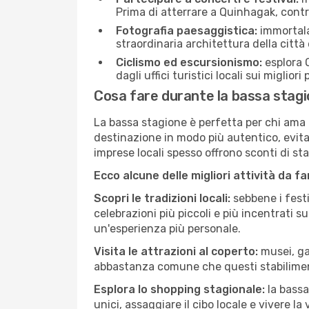
Prima di atterrare a Quinhagak, control
Fotografia paesaggistica:
immortala 
straordinaria architettura della città 
Ciclismo ed escursionismo:
esplora Q
dagli uffici turistici locali sui migliori
Cosa fare durante la bassa stag
La bassa stagione è perfetta per chi ama l
destinazione in modo più autentico, evitare
imprese locali spesso offrono sconti di st
Ecco alcune delle migliori attività da f
Scopri le tradizioni locali:
sebbene i festi
celebrazioni più piccoli e più incentrati 
un'esperienza più personale.
Visita le attrazioni al coperto:
musei, gal
abbastanza comune che questi stabilimen
Esplora lo shopping stagionale:
la bassa
unici, assaggiare il cibo locale e vivere l