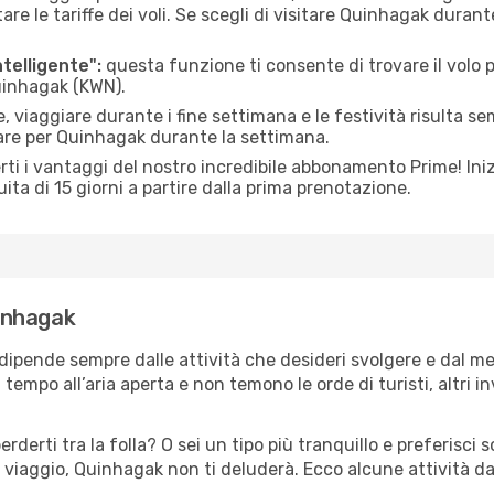
le tariffe dei voli. Se scegli di visitare Quinhagak durant
ntelligente":
questa funzione ti consente di trovare il volo
Quinhagak (KWN).
 viaggiare durante i fine settimana e le festività risulta se
iare per Quinhagak durante la settimana.
ti i vantaggi del nostro incredibile abbonamento Prime! Inizi
ita di 15 giorni a partire dalla prima prenotazione.
uinhagak
dipende sempre dalle attività che desideri svolgere e dal m
tempo all’aria aperta e non temono le orde di turisti, altri 
erderti tra la folla? O sei un tipo più tranquillo e preferisci
 viaggio, Quinhagak non ti deluderà. Ecco alcune attività d