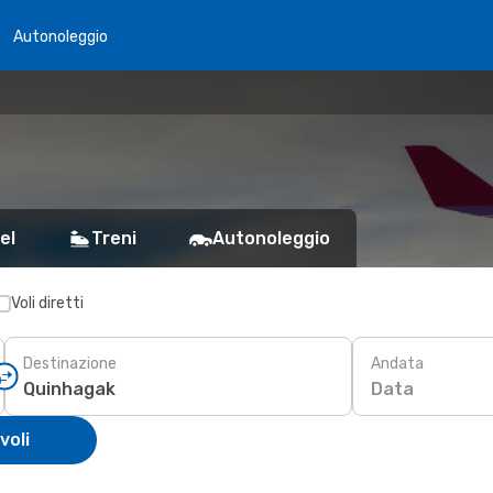
Autonoleggio
el
Treni
Autonoleggio
Voli diretti
Destinazione
Andata
Data
voli