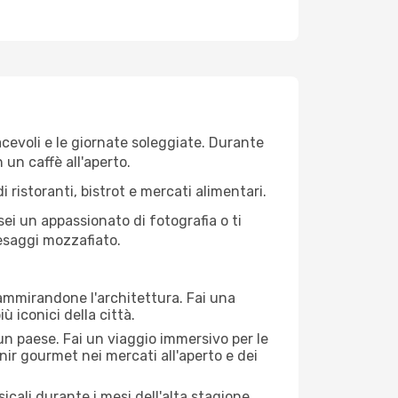
iacevoli e le giornate soleggiate. Durante
n un caffè all'aperto.
 ristoranti, bistrot e mercati alimentari.
 sei un appassionato di fotografia o ti
aesaggi mozzafiato.
 ammirandone l'architettura. Fai una
ù iconici della città.
 un paese. Fai un viaggio immersivo per le
nir gourmet nei mercati all'aperto e dei
cali durante i mesi dell'alta stagione.