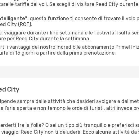
le tariffe dei voli. Se scegli di visitare Reed City durante
ntelligente":
questa funzione ti consente di trovare il volo
eed City (RCT).
 viaggiare durante i fine settimana e le festività risulta se
are per Reed City durante la settimana.
ti i vantaggi del nostro incredibile abbonamento Prime! Inizi
ita di 15 giorni a partire dalla prima prenotazione.
ed City
dipende sempre dalle attività che desideri svolgere e dal me
ll’aria aperta e non temono le orde di turisti, altri invece p
erderti tra la folla? O sei un tipo più tranquillo e preferisci
 viaggio, Reed City non ti deluderà. Ecco alcune attività da 