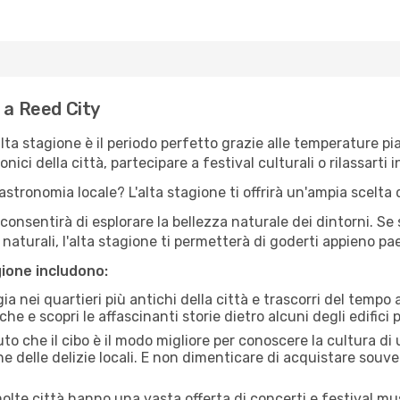
 a Reed City
'alta stagione è il periodo perfetto grazie alle temperature p
ici della città, partecipare a festival culturali o rilassarti i
stronomia locale? L'alta stagione ti offrirà un'ampia scelta di
i consentirà di esplorare la bellezza naturale dei dintorni. Se
e naturali, l'alta stagione ti permetterà di goderti appieno p
gione includono:
a nei quartieri più antichi della città e trascorri del tempo
he e scopri le affascinanti storie dietro alcuni degli edifici pi
uto che il cibo è il modo migliore per conoscere la cultura di
e delle delizie locali. E non dimenticare di acquistare souve
lte città hanno una vasta offerta di concerti e festival musi