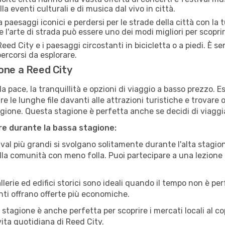
la eventi culturali e di musica dal vivo in città.
paesaggi iconici e perdersi per le strade della città con la
e l'arte di strada può essere uno dei modi migliori per scopri
eed City e i paesaggi circostanti in bicicletta o a piedi. È 
 percorsi da esplorare.
one a Reed City
a pace, la tranquillità e opzioni di viaggio a basso prezzo. 
 le lunghe file davanti alle attrazioni turistiche e trovare o
agione. Questa stagione è perfetta anche se decidi di viaggi
are durante la bassa stagione:
val più grandi si svolgano solitamente durante l'alta stagio
sulla comunità con meno folla. Puoi partecipare a una lezione 
lerie ed edifici storici sono ideali quando il tempo non è p
ti offrano offerte più economiche.
 stagione è anche perfetta per scoprire i mercati locali al c
 vita quotidiana di Reed City.