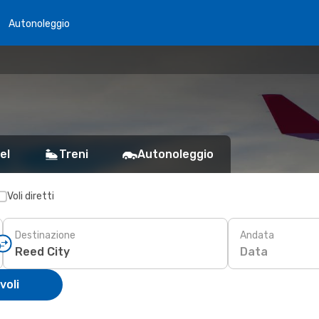
Autonoleggio
el
Treni
Autonoleggio
Voli diretti
Destinazione
Andata
Data
voli