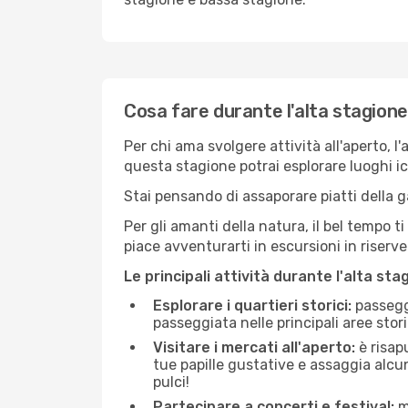
Cosa fare durante l'alta stagione
Per chi ama svolgere attività all'aperto, l
questa stagione potrai esplorare luoghi icon
Stai pensando di assaporare piatti della ga
Per gli amanti della natura, il bel tempo t
piace avventurarti in escursioni in riserv
Le principali attività durante l'alta sta
Esplorare i quartieri storici:
passeggi
passeggiata nelle principali aree storic
Visitare i mercati all'aperto:
è risap
tue papille gustative e assaggia alcun
pulci!
Partecipare a concerti e festival:
mo