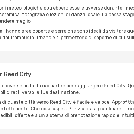
oni meteorologiche potrebbero essere avverse durante i mes
ramica, fotografia o lezioni di danza locale. La bassa stagi
rendere meglio.
cali hanno aree coperte e serre che sono ideali da visitare 
dal trambusto urbano e ti permettono di saperne di più sulla
er Reed City
ono diverse città da cui partire per raggiungere Reed City. Qu
i diretti verso la tua destinazione.
di queste città verso Reed City è facile e veloce. Approfitt
a perfetti per te. Che cosa aspetti? Inizia ora a pianificare il 
edibili offerte e a un sistema di prenotazione rapido e intuit