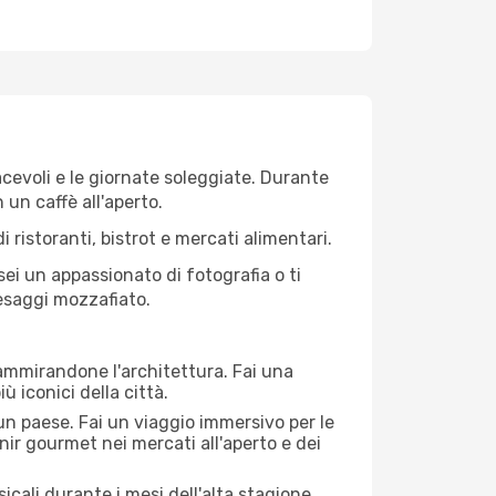
iacevoli e le giornate soleggiate. Durante
n un caffè all'aperto.
 ristoranti, bistrot e mercati alimentari.
 sei un appassionato di fotografia o ti
aesaggi mozzafiato.
 ammirandone l'architettura. Fai una
ù iconici della città.
 un paese. Fai un viaggio immersivo per le
nir gourmet nei mercati all'aperto e dei
cali durante i mesi dell'alta stagione.