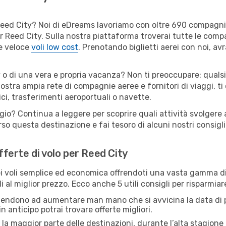
er Reed City? Noi di eDreams lavoriamo con oltre 690 compagn
 per Reed City. Sulla nostra piattaforma troverai tutte le co
 e veloce
voli low cost
. Prenotando biglietti aerei con noi, avr
 o di una vera e propria vacanza? Non ti preoccupare: qualsi
nostra ampia rete di compagnie aeree e fornitori di viaggi, ti
ci, trasferimenti aeroportuali o navette.
gio? Continua a leggere per scoprire quali attività svolgere a
o questa destinazione e fai tesoro di alcuni nostri consigli 
offerte di volo per Reed City
 voli semplice ed economica offrendoti una vasta gamma di 
 al miglior prezzo. Ecco anche 5 utili consigli per risparmia
 tendono ad aumentare man mano che si avvicina la data di p
in anticipo potrai trovare offerte migliori.
 la maggior parte delle destinazioni, durante l’alta stagione o 