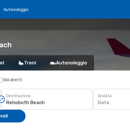
Autonoleggio
each
el
Treni
Autonoleggio
Voli diretti
Destinazione
Andata
Data
voli