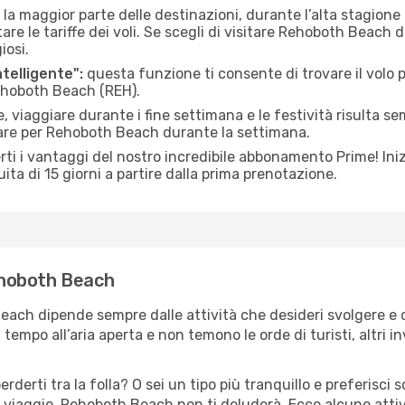
 la maggior parte delle destinazioni, durante l’alta stagione o 
le tariffe dei voli. Se scegli di visitare Rehoboth Beach d
iosi.
ntelligente":
questa funzione ti consente di trovare il volo
Rehoboth Beach (REH).
 viaggiare durante i fine settimana e le festività risulta se
iare per Rehoboth Beach durante la settimana.
ti i vantaggi del nostro incredibile abbonamento Prime! Inizi
ita di 15 giorni a partire dalla prima prenotazione.
Rehoboth Beach
each dipende sempre dalle attività che desideri svolgere e 
tempo all’aria aperta e non temono le orde di turisti, altri 
erderti tra la folla? O sei un tipo più tranquillo e preferisci
o viaggio, Rehoboth Beach non ti deluderà. Ecco alcune att