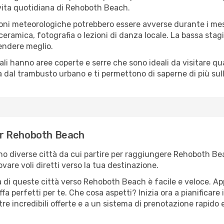
a vita quotidiana di Rehoboth Beach.
oni meteorologiche potrebbero essere avverse durante i mes
ramica, fotografia o lezioni di danza locale. La bassa stagi
rendere meglio.
cali hanno aree coperte e serre che sono ideali da visitare 
dal trambusto urbano e ti permettono di saperne di più sulla
per Rehoboth Beach
sono diverse città da cui partire per raggiungere Rehoboth Be
vare voli diretti verso la tua destinazione.
 di queste città verso Rehoboth Beach è facile e veloce. Ap
ariffa perfetti per te. Che cosa aspetti? Inizia ora a pianificar
e incredibili offerte e a un sistema di prenotazione rapido e