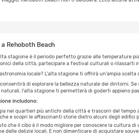
ne a Rehoboth Beach
'alta stagione è il periodo perfetto grazie alle temperature p
ici della città, partecipare a festival culturali o rilassarti i
stronomia locale? L'alta stagione ti offrirà un'ampia scelta di
i consentirà di esplorare la bellezza naturale dei dintorni. Se
e naturali, l'alta stagione ti permetterà di goderti appieno p
gione includono:
a nei quartieri più antichi della città e trascorri del tempo
he e scopri le affascinanti storie dietro alcuni degli edifici pi
uto che il cibo è il modo migliore per conoscere la cultura di
e delle delizie locali. E non dimenticare di acquistare souve