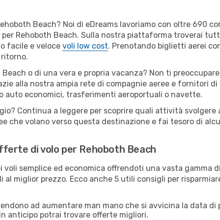
per Rehoboth Beach? Noi di eDreams lavoriamo con oltre 690 
bili per Rehoboth Beach. Sulla nostra piattaforma troverai tu
o facile e veloce
voli low cost
. Prenotando biglietti aerei con
ritorno.
 Beach o di una vera e propria vacanza? Non ti preoccupare: q
zie alla nostra ampia rete di compagnie aeree e fornitori di v
io auto economici, trasferimenti aeroportuali o navette.
ggio? Continua a leggere per scoprire quali attività svolgere
e che volano verso questa destinazione e fai tesoro di alcuni
 offerte di volo per Rehoboth Beach
 voli semplice ed economica offrendoti una vasta gamma di 
i al miglior prezzo. Ecco anche 5 utili consigli per risparmi
 tendono ad aumentare man mano che si avvicina la data di p
in anticipo potrai trovare offerte migliori.