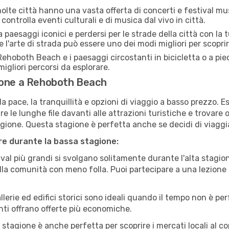
lte città hanno una vasta offerta di concerti e festival musi
ontrolla eventi culturali e di musica dal vivo in città.
paesaggi iconici e perdersi per le strade della città con la
e l'arte di strada può essere uno dei modi migliori per scopri
ehoboth Beach e i paesaggi circostanti in bicicletta o a pi
i migliori percorsi da esplorare.
ione a Rehoboth Beach
a pace, la tranquillità e opzioni di viaggio a basso prezzo. 
 le lunghe file davanti alle attrazioni turistiche e trovare o
agione. Questa stagione è perfetta anche se decidi di viaggi
are durante la bassa stagione:
val più grandi si svolgano solitamente durante l'alta stagio
sulla comunità con meno folla. Puoi partecipare a una lezione 
lerie ed edifici storici sono ideali quando il tempo non è p
ti offrano offerte più economiche.
 stagione è anche perfetta per scoprire i mercati locali al c