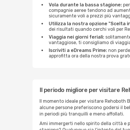
Vola durante la bassa stagione:
per
compagnie aeree tendono ad aumentare 
sicuramente voli a prezzi più vantagg
Utilizza la nostra opzione "Scelta i
dei risultati quando cerchi voli per 
Viaggia nei giorni feriali:
solitamente,
vantaggiose, ti consigliamo di viagg
Iscriviti a eDreams Prime:
non perder
approfitta ora della nostra prova gratu
Il periodo migliore per visitare 
Il momento ideale per visitare Rehoboth B
alcune persone preferiscono godersi il bel 
in periodi più tranquilli e meno affollati.
Ami immergerti nello spirito della città e p
stagione? Qualunque sia l’intento del tu