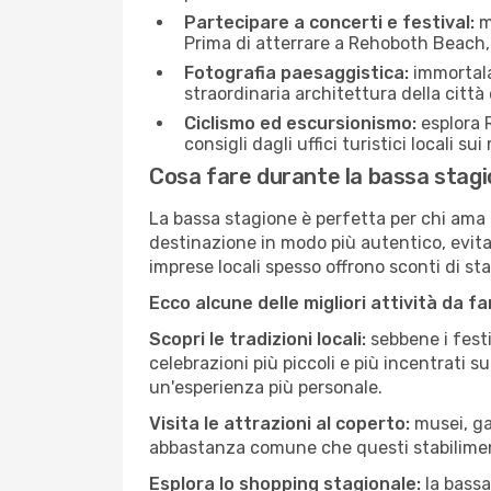
Partecipare a concerti e festival:
mo
Prima di atterrare a Rehoboth Beach, c
Fotografia paesaggistica:
immortala 
straordinaria architettura della città 
Ciclismo ed escursionismo:
esplora R
consigli dagli uffici turistici locali su
Cosa fare durante la bassa stag
La bassa stagione è perfetta per chi ama l
destinazione in modo più autentico, evitare
imprese locali spesso offrono sconti di st
Ecco alcune delle migliori attività da f
Scopri le tradizioni locali:
sebbene i festi
celebrazioni più piccoli e più incentrati 
un'esperienza più personale.
Visita le attrazioni al coperto:
musei, gal
abbastanza comune che questi stabilimen
Esplora lo shopping stagionale:
la bassa