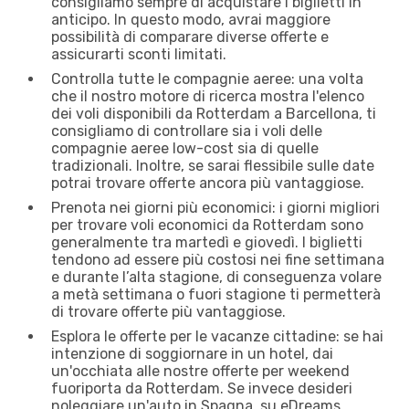
consigliamo sempre di acquistare i biglietti in
anticipo. In questo modo, avrai maggiore
possibilità di comparare diverse offerte e
assicurarti sconti limitati.
Controlla tutte le compagnie aeree: una volta
che il nostro motore di ricerca mostra l'elenco
dei voli disponibili da Rotterdam a Barcellona, ti
consigliamo di controllare sia i voli delle
compagnie aeree low-cost sia di quelle
tradizionali. Inoltre, se sarai flessibile sulle date
potrai trovare offerte ancora più vantaggiose.
Prenota nei giorni più economici: i giorni migliori
per trovare voli economici da Rotterdam sono
generalmente tra martedì e giovedì. I biglietti
tendono ad essere più costosi nei fine settimana
e durante l’alta stagione, di conseguenza volare
a metà settimana o fuori stagione ti permetterà
di trovare offerte più vantaggiose.
Esplora le offerte per le vacanze cittadine: se hai
intenzione di soggiornare in un hotel, dai
un'occhiata alle nostre offerte per weekend
fuoriporta da Rotterdam. Se invece desideri
noleggiare un'auto in Spagna, su eDreams