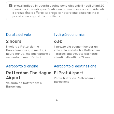
Diretto
I prezzi indicati in questa pagina sono disponibili negli ultimi 20
BCN
- RTM
giorni per i periodi specificati e non devono essere considerati
il ​​prezzo finale offerto. Si prega di notare che disponibilità e
prezzi sono soggetti a modifiche.
Durata del volo
I voli più economici
Alt
2 hours
63€
ap
Il volo tra Rotterdam e
Il prezzo più economico per un
Secondo i dati della nostra
Barcellona dura, in media, 2
volo solo andata tra Rotterdam
rice
hours minuti, ma può variare a
- Barcellona trovato dai nostri
punt
seconda di molti fattori
clienti nelle ultime 72 ore
e Ba
Pre
Aeroporto di origine
Aeroporto di destinazione
12
Rotterdam The Hague
El Prat Airport
Il prezzo medio di un volo
Rot
Airport
Per la tratta da Rotterdam a
eDr
Barcellona
Volando da Rotterdam a
base
Barcellona
mes