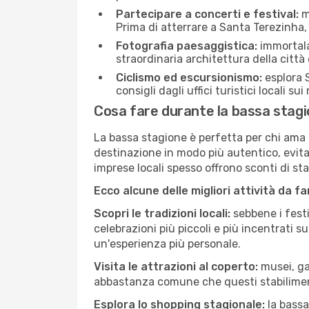
Partecipare a concerti e festival:
mo
Prima di atterrare a Santa Terezinha, c
Fotografia paesaggistica:
immortala 
straordinaria architettura della città 
Ciclismo ed escursionismo:
esplora S
consigli dagli uffici turistici locali su
Cosa fare durante la bassa stag
La bassa stagione è perfetta per chi ama l
destinazione in modo più autentico, evitare
imprese locali spesso offrono sconti di st
Ecco alcune delle migliori attività da f
Scopri le tradizioni locali:
sebbene i festi
celebrazioni più piccoli e più incentrati 
un'esperienza più personale.
Visita le attrazioni al coperto:
musei, gal
abbastanza comune che questi stabilimen
Esplora lo shopping stagionale:
la bassa