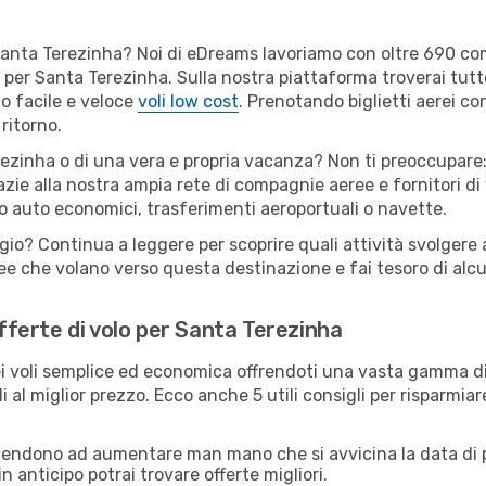
er Santa Terezinha? Noi di eDreams lavoriamo con oltre 690 
ili per Santa Terezinha. Sulla nostra piattaforma troverai tu
o facile e veloce
voli low cost
. Prenotando biglietti aerei con
ritorno.
ezinha o di una vera e propria vacanza? Non ti preoccupare: 
zie alla nostra ampia rete di compagnie aeree e fornitori di v
io auto economici, trasferimenti aeroportuali o navette.
ggio? Continua a leggere per scoprire quali attività svolgere 
e che volano verso questa destinazione e fai tesoro di alcuni
offerte di volo per Santa Terezinha
 voli semplice ed economica offrendoti una vasta gamma di 
i al miglior prezzo. Ecco anche 5 utili consigli per risparmia
 tendono ad aumentare man mano che si avvicina la data di p
in anticipo potrai trovare offerte migliori.