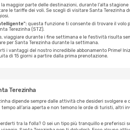
 la maggior parte delle destinazioni, durante l’alta stagione o 
le tariffe dei voli. Se scegli di visitare Santa Terezinha d
iosi.
ntelligente":
questa funzione ti consente di trovare il volo
anta Terezinha (STZ).
 viaggiare durante i fine settimana e le festività risulta se
iare per Santa Terezinha durante la settimana.
ti i vantaggi del nostro incredibile abbonamento Prime! Inizi
ita di 15 giorni a partire dalla prima prenotazione.
anta Terezinha
zinha dipende sempre dalle attività che desideri svolgere e
tempo all’aria aperta e non temono le orde di turisti, altri 
erderti tra la folla? O sei un tipo più tranquillo e preferisci
 viaggio, Santa Terezinha non ti deluderà. Ecco alcune atti