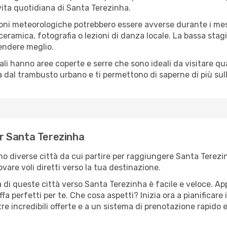
a vita quotidiana di Santa Terezinha.
oni meteorologiche potrebbero essere avverse durante i mes
ramica, fotografia o lezioni di danza locale. La bassa stagi
rendere meglio.
cali hanno aree coperte e serre che sono ideali da visitare 
dal trambusto urbano e ti permettono di saperne di più sulla
per Santa Terezinha
sono diverse città da cui partire per raggiungere Santa Terez
vare voli diretti verso la tua destinazione.
 di queste città verso Santa Terezinha è facile e veloce. Ap
ariffa perfetti per te. Che cosa aspetti? Inizia ora a pianificar
e incredibili offerte e a un sistema di prenotazione rapido e