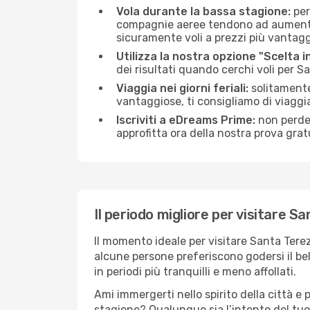
Vola durante la bassa stagione:
per
compagnie aeree tendono ad aumentare 
sicuramente voli a prezzi più vantagg
Utilizza la nostra opzione "Scelta i
dei risultati quando cerchi voli per S
Viaggia nei giorni feriali:
solitamente,
vantaggiose, ti consigliamo di viagg
Iscriviti a eDreams Prime:
non perder
approfitta ora della nostra prova gratu
Il periodo migliore per visitare S
Il momento ideale per visitare Santa Tere
alcune persone preferiscono godersi il bel 
in periodi più tranquilli e meno affollati.
Ami immergerti nello spirito della città e p
stagione? Qualunque sia l’intento del tuo