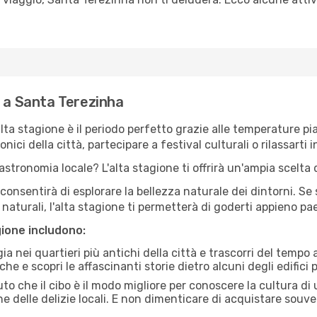
e a Santa Terezinha
'alta stagione è il periodo perfetto grazie alle temperature p
ici della città, partecipare a festival culturali o rilassarti i
stronomia locale? L'alta stagione ti offrirà un'ampia scelta di
i consentirà di esplorare la bellezza naturale dei dintorni. Se
e naturali, l'alta stagione ti permetterà di goderti appieno p
gione includono:
a nei quartieri più antichi della città e trascorri del tempo
he e scopri le affascinanti storie dietro alcuni degli edifici pi
uto che il cibo è il modo migliore per conoscere la cultura di
e delle delizie locali. E non dimenticare di acquistare souve