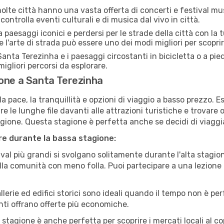
lte città hanno una vasta offerta di concerti e festival musi
ontrolla eventi culturali e di musica dal vivo in città.
paesaggi iconici e perdersi per le strade della città con la
e l'arte di strada può essere uno dei modi migliori per scopri
anta Terezinha e i paesaggi circostanti in bicicletta o a pi
i migliori percorsi da esplorare.
ione a Santa Terezinha
a pace, la tranquillità e opzioni di viaggio a basso prezzo. 
 le lunghe file davanti alle attrazioni turistiche e trovare o
agione. Questa stagione è perfetta anche se decidi di viaggi
are durante la bassa stagione:
val più grandi si svolgano solitamente durante l'alta stagio
sulla comunità con meno folla. Puoi partecipare a una lezione 
lerie ed edifici storici sono ideali quando il tempo non è p
ti offrano offerte più economiche.
 stagione è anche perfetta per scoprire i mercati locali al c