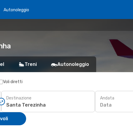
Autonoleggio
inha
el
Treni
Autonoleggio
Voli diretti
Destinazione
Andata
Data
voli