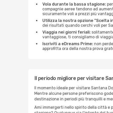
Vola durante la bassa stagione:
per
compagnie aeree tendono ad aumentare 
sicuramente voli a prezzi più vantagg
Utilizza la nostra opzione "Scelta i
dei risultati quando cerchi voli per 
Viaggia nei giorni feriali:
solitamente,
vantaggiose, ti consigliamo di viagg
Iscriviti a eDreams Prime:
non perder
approfitta ora della nostra prova gratu
Il periodo migliore per visitare 
Il momento ideale per visitare Santana Do
Mentre alcune persone preferiscono godersi 
destinazione in periodi più tranquilli e men
Ami immergerti nello spirito della città e p
stagione? Qualunque sia l’intento del tu