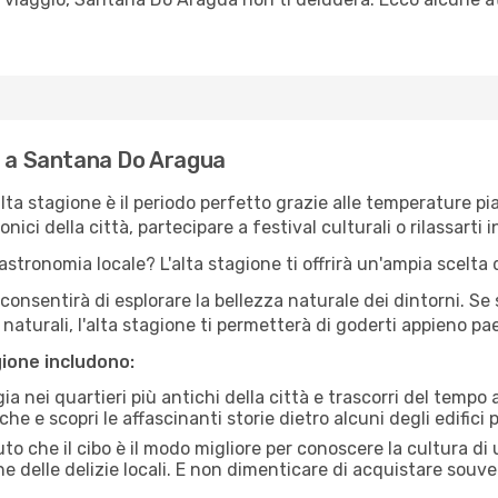
e a Santana Do Aragua
'alta stagione è il periodo perfetto grazie alle temperature p
ici della città, partecipare a festival culturali o rilassarti i
stronomia locale? L'alta stagione ti offrirà un'ampia scelta di
i consentirà di esplorare la bellezza naturale dei dintorni. Se
e naturali, l'alta stagione ti permetterà di goderti appieno p
gione includono:
a nei quartieri più antichi della città e trascorri del tempo
he e scopri le affascinanti storie dietro alcuni degli edifici pi
uto che il cibo è il modo migliore per conoscere la cultura di
e delle delizie locali. E non dimenticare di acquistare souve