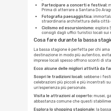
Partecipare a concerti e festival:
mo
Prima di atterrare a Santana Do Aragua
Fotografia paesaggistica:
immortala 
straordinaria architettura della città 
Ciclismo ed escursionismo:
esplora S
consigli dagli uffici turistici locali su
Cosa fare durante la bassa stag
La bassa stagione è perfetta per chi ama l
destinazione in modo più autentico, evitare
imprese locali spesso offrono sconti di st
Ecco alcune delle migliori attività da f
Scopri le tradizioni locali:
sebbene i festi
celebrazioni più piccoli e più incentrati 
un'esperienza più personale.
Visita le attrazioni al coperto:
musei, gal
abbastanza comune che questi stabilimen
Esplora lo shopping stagionale:
la bassa