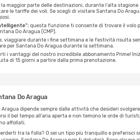
 la maggior parte delle destinazioni, durante l’alta stagione o 
le tariffe dei voli. Se scegli di visitare Santana Do Aragu
iosi.
ntelligente":
questa funzione ti consente di trovare il volo
Santana Do Aragua (CMP).
 viaggiare durante i fine settimana e le festività risulta se
iare per Santana Do Aragua durante la settimana.
ti i vantaggi del nostro incredibile abbonamento Prime! Inizi
ita di 15 giorni a partire dalla prima prenotazione.
Santana Do Aragua
 Aragua dipende sempre dalle attività che desideri svolgere
il bel tempo all’aria aperta e non temono le orde di turisti, 
o affollati.
erderti tra la folla? O sei un tipo più tranquillo e preferisci
o viaggio, Santana Do Aragua non ti deluderà. Ecco alcune 