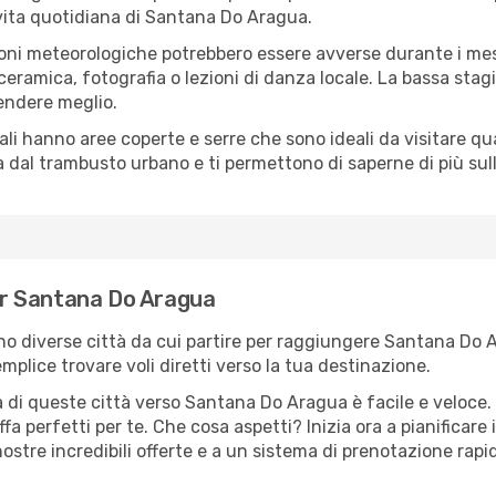
a vita quotidiana di Santana Do Aragua.
oni meteorologiche potrebbero essere avverse durante i mes
ramica, fotografia o lezioni di danza locale. La bassa stagi
rendere meglio.
cali hanno aree coperte e serre che sono ideali da visitare 
dal trambusto urbano e ti permettono di saperne di più sulla
per Santana Do Aragua
sono diverse città da cui partire per raggiungere Santana Do 
plice trovare voli diretti verso la tua destinazione.
 di queste città verso Santana Do Aragua è facile e veloce.
ariffa perfetti per te. Che cosa aspetti? Inizia ora a pianificar
stre incredibili offerte e a un sistema di prenotazione rapid