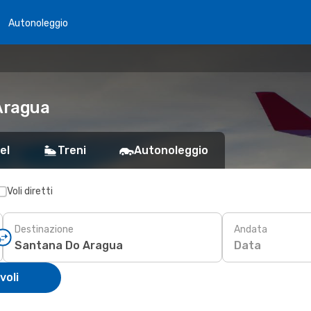
Autonoleggio
 Aragua
el
Treni
Autonoleggio
Voli diretti
Destinazione
Andata
Data
voli