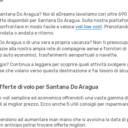
per Santana Do Aragua? Noi di eDreams lavoriamo con oltre 6
rotte disponibili per Santana Do Aragua. Sulla nostra piattaf
confrontare in modo facile e veloce
voli low cost
. Prenotando
 andata o andata e ritorno.
Do Aragua o di una vera e propria vacanza? Non ti preoccupare
zie alla nostra ampia rete di compagnie aeree e fornitori di v
io auto economici, trasferimenti aeroportuali o navette.
ggio? Continua a leggere per scoprire quali attività svolgere
e che volano verso questa destinazione e fai tesoro di alcuni
 offerte di volo per Santana Do Aragua
 voli semplice ed economica offrendoti una vasta gamma di 
i al miglior prezzo. Ecco anche 5 utili consigli per risparmi
 tendono ad aumentare man mano che si avvicina la data di p
in anticipo potrai trovare offerte migliori.