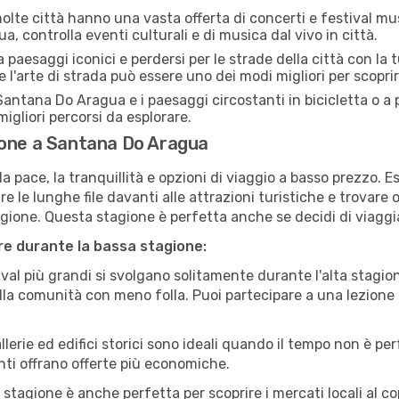
lte città hanno una vasta offerta di concerti e festival musi
, controlla eventi culturali e di musica dal vivo in città.
paesaggi iconici e perdersi per le strade della città con la
e l'arte di strada può essere uno dei modi migliori per scopri
antana Do Aragua e i paesaggi circostanti in bicicletta o a
i migliori percorsi da esplorare.
ione a Santana Do Aragua
a pace, la tranquillità e opzioni di viaggio a basso prezzo. 
 le lunghe file davanti alle attrazioni turistiche e trovare o
agione. Questa stagione è perfetta anche se decidi di viaggi
are durante la bassa stagione:
val più grandi si svolgano solitamente durante l'alta stagio
sulla comunità con meno folla. Puoi partecipare a una lezione 
lerie ed edifici storici sono ideali quando il tempo non è p
ti offrano offerte più economiche.
 stagione è anche perfetta per scoprire i mercati locali al c