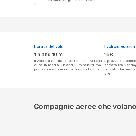
prezzi sono soggetti a modifiche.
Durata del volo
I voli più econom
1 h and 10 m
15€
Il volo tra Santiago Del Cile e La Serena
Il prezzo più economico per un volo solo
dura, in media, 1 h and 10 m minuti, ma
andata tra Santiag
può variare a seconda di molti fattori
trovato dai nostri 
ore
Compagnie aeree che volano 