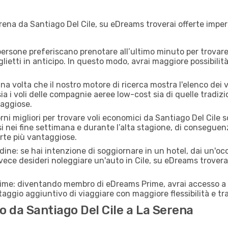
ena da Santiago Del Cile, su eDreams troverai offerte imperd
ersone preferiscano prenotare all’ultimo minuto per trovare 
lietti in anticipo. In questo modo, avrai maggiore possibilit
a volta che il nostro motore di ricerca mostra l'elenco dei vo
a i voli delle compagnie aeree low-cost sia di quelle tradiziona
taggiose.
orni migliori per trovare voli economici da Santiago Del Cile
si nei fine settimana e durante l’alta stagione, di consegue
erte più vantaggiose.
adine: se hai intenzione di soggiornare in un hotel, dai un'o
nvece desideri noleggiare un'auto in Cile, su eDreams trovera
rime: diventando membro di eDreams Prime, avrai accesso a f
taggio aggiuntivo di viaggiare con maggiore flessibilità e tra
 da Santiago Del Cile a La Serena