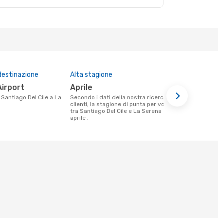
destinazione
Alta stagione
Compagnie 
questa tra
Airport
aprile
Jetsmart
Secondo i dati della nostra ricerca
clienti, la stagione di punta per volare
Le compagnie aeree che volano tra
tra Santiago Del Cile e La Serena è
Santiago Del
aprile .