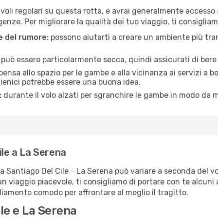
voli regolari su questa rotta, e avrai generalmente accesso a 
nze. Per migliorare la qualità dei tuo viaggio, ti consigliam
ne del rumore:
possono aiutarti a creare un ambiente più tran
a può essere particolarmente secca, quindi assicurati di bere 
pensa allo spazio per le gambe e alla vicinanza ai servizi a 
igienici potrebbe essere una buona idea.
:
durante il volo alzati per sgranchire le gambe in modo da m
ile a La Serena
ta Santiago Del Cile - La Serena può variare a seconda del vol
un viaggio piacevole, ti consigliamo di portare con te alcuni
igliamento comodo per affrontare al meglio il tragitto.
ile e La Serena