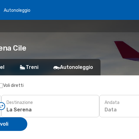
Autonoleggio
ena Cile
el
Treni
Autonoleggio
Voli diretti
Destinazione
Andata
Data
voli