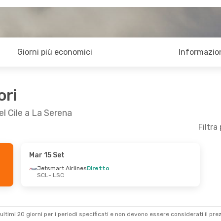
Giorni più economici
Informazion
ori
el Cile a La Serena
Filtra
Mar 15 Set
ar 22 Set
Jetsmart Airlines
Diretto
SCL
- LSC
ines
Diretto
ines
Diretto
ultimi 20 giorni per i periodi specificati e non devono essere considerati il ​​pre