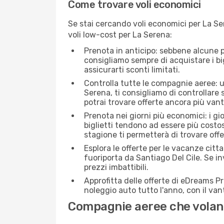
Come trovare voli economici
Se stai cercando voli economici per La Ser
voli low-cost per La Serena:
Prenota in anticipo: sebbene alcune p
consigliamo sempre di acquistare i big
assicurarti sconti limitati.
Controlla tutte le compagnie aeree: un
Serena, ti consigliamo di controllare si
potrai trovare offerte ancora più van
Prenota nei giorni più economici: i gi
biglietti tendono ad essere più costo
stagione ti permetterà di trovare off
Esplora le offerte per le vacanze citt
fuoriporta da Santiago Del Cile. Se i
prezzi imbattibili.
Approfitta delle offerte di eDreams P
noleggio auto tutto l'anno, con il van
Compagnie aeree che volano