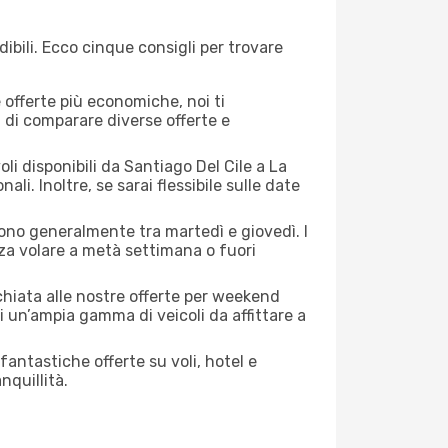
ibili. Ecco cinque consigli per trovare
offerte più economiche, noi ti
à di comparare diverse offerte e
li disponibili da Santiago Del Cile a La
li. Inoltre, se sarai flessibile sulle date
 sono generalmente tra martedì e giovedì. I
nza volare a metà settimana o fuori
cchiata alle nostre offerte per weekend
i un’ampia gamma di veicoli da affittare a
antastiche offerte su voli, hotel e
nquillità.