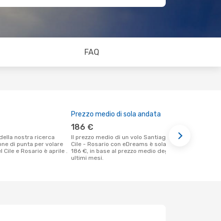
FAQ
Prezzo medio di sola andata
Il miglior
186 €
dicembr
Il prezzo medio di un volo Santiago Del
Secondo i nostri dati reali gennaio è il
ione di punta per volare
Cile - Rosario con eDreams è solamente
momento più
 Cile e Rosario è aprile .
186 €, in base al prezzo medio degli
un volo per 
ultimi mesi.
Santiago Del