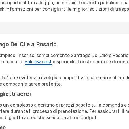
all'aeroporto al tuo alloggio, come taxi, trasporto pubblico o n
sk informazioni per consigliarti le migliori soluzioni di traspo
go Del Cile a Rosario
emplice. Inserisci semplicemente Santiago Del Cile e Rosario
le opzioni di
voli low cost
disponibili. Il nostro motore di ricer
e", che evidenzia i voli più competitivi in cima ai risultati di
tue compagnie aeree preferite.
lietti aerei
ndo un complesso algoritmo di prezzi basato sulla domanda e su
are durante il processo di prenotazione. Per assicurarti il mi
n biglietto aereo che si adatta al tuo budget.
ime