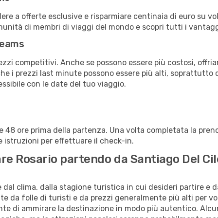
a offerte esclusive e risparmiare centinaia di euro su voli
omunità di membri di viaggi del mondo e scopri tutti i vantag
reams
ezzi competitivi. Anche se possono essere più costosi, offr
che i prezzi last minute possono essere più alti, soprattutto 
lessibile con le date del tuo viaggio.
alle 48 ore prima della partenza. Una volta completata la pr
istruzioni per effettuare il check-in.
tare Rosario partendo da Santiago Del Cil
al clima, dalla stagione turistica in cui desideri partire e 
e da folle di turisti e da prezzi generalmente più alti per voli
sente di ammirare la destinazione in modo più autentico. Alcu