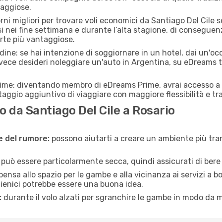
taggiose.
orni migliori per trovare voli economici da Santiago Del Cile
si nei fine settimana e durante l’alta stagione, di consegue
erte più vantaggiose.
adine: se hai intenzione di soggiornare in un hotel, dai un'o
nvece desideri noleggiare un'auto in Argentina, su eDreams 
rime: diventando membro di eDreams Prime, avrai accesso a f
taggio aggiuntivo di viaggiare con maggiore flessibilità e tra
 da Santiago Del Cile a Rosario
ne del rumore:
possono aiutarti a creare un ambiente più tran
a può essere particolarmente secca, quindi assicurati di bere 
pensa allo spazio per le gambe e alla vicinanza ai servizi a 
igienici potrebbe essere una buona idea.
:
durante il volo alzati per sgranchire le gambe in modo da m