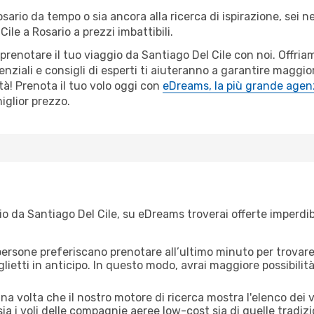
osario da tempo o sia ancora alla ricerca di ispirazione, sei 
Cile a Rosario a prezzi imbattibili.
 prenotare il tuo viaggio da Santiago Del Cile con noi. Offr
ziali e consigli di esperti ti aiuteranno a garantire maggior
à! Prenota il tuo volo oggi con
eDreams, la più grande agenz
iglior prezzo.
o da Santiago Del Cile, su eDreams troverai offerte imperdibi
ersone preferiscano prenotare all’ultimo minuto per trovare 
lietti in anticipo. In questo modo, avrai maggiore possibilit
a volta che il nostro motore di ricerca mostra l'elenco dei vo
ia i voli delle compagnie aeree low-cost sia di quelle tradizion