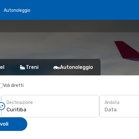
Autonoleggio
el
Treni
Autonoleggio
Voli diretti
Destinazione
Andata
Data
voli