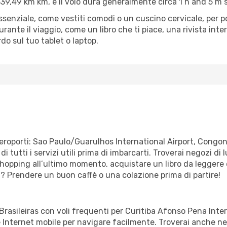
339,49 km km, e il volo dura generalmente circa 1 h and 5 m s
’essenziale, come vestiti comodi o un cuscino cervicale, per 
urante il viaggio, come un libro che ti piace, una rivista in
rdo sul tuo tablet o laptop.
 aeroporti: Sao Paulo/Guarulhos International Airport, Cong
di tutti i servizi utili prima di imbarcarti. Troverai negozi d
shopping all’ultimo momento, acquistare un libro da leggere d
ta? Prendere un buon caffè o una colazione prima di partire!
rasileiras con voli frequenti per Curitiba Afonso Pena Intern
Internet mobile per navigare facilmente. Troverai anche neg