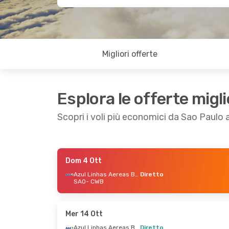
Migliori offerte
Esplora le offerte migli
Scopri i voli più economici da Sao Paulo a
Dom 4 Ott
Sab 24 Ott
- Mer 28 Ott
Mar 15 Se
Azul Linhas Aereas Brasileiras
Diretto
SAO
- CWB
Azul Linhas Aereas Brasileiras
Diretto
Diretto
SAO
- CWB
SAO
- CW
Azul Linhas Aereas Brasileiras
Diretto
Diretto
Mer 14 Ott
CWB
- SAO
CWB
- SA
Azul Linhas Aereas Brasileiras
Diretto