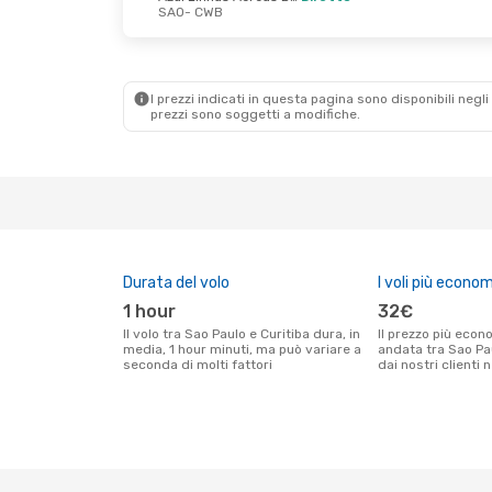
SAO
- CWB
Sab 3 Ott
- Mer 7 Ott
Azul Linhas Aereas Brasileiras
Diretto
I prezzi indicati in questa pagina sono disponibili negli 
SAO
- CWB
prezzi sono soggetti a modifiche.
Azul Linhas Aereas Brasileiras
Diretto
CWB
- SAO
Durata del volo
I voli più econom
1 hour
32€
Il volo tra Sao Paulo e Curitiba dura, in
Il prezzo più economico per un volo solo
media, 1 hour minuti, ma può variare a
andata tra Sao Pau
seconda di molti fattori
dai nostri clienti 