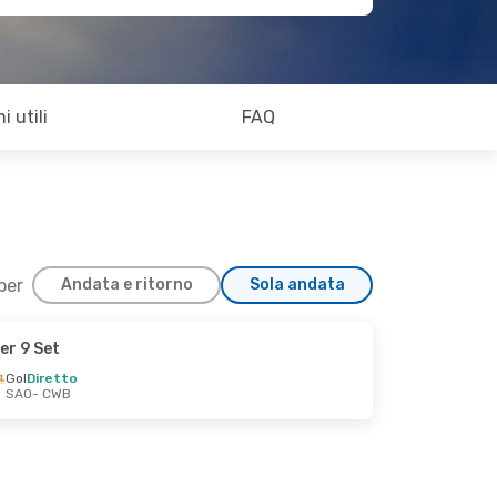
i utili
FAQ
 per
Andata e ritorno
Sola andata
er 9 Set
tt
Gol
Diretto
SAO
- CWB