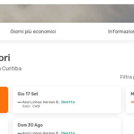
Giorni più economici
Informazion
ori
 Curitiba
Filtra
Gio 17 Set
M
t
- Mer 16 Set
Ven 16 Ott
- Dom 18 O
Azul Linhas Aereas Brasileiras
Diretto
SAO
- CWB
Azul Linhas Aereas Brasileiras
Azul Linhas Aereas Brasileiras
Diretto
B
SAO
- CWB
Azul Linhas Aereas Brasileiras
Gol
Diretto
CWB
- SAO
Dom 30 Ago
O
Azul Linhas Aereas Brasileiras
Diretto