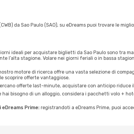
 (CWB) da Sao Paulo (SAO), su eDreams puoi trovare le miglior
iorni ideali per acquistare biglietti da Sao Paulo sono tra mart
 l’alta stagione. Volare nei giorni feriali o in bassa stagio
 nostro motore di ricerca offre una vasta selezione di compagn
le scoprire offerte vantaggiose.
rcano offerte last-minute, acquistare con anticipo riduce il
 hai bisogno di un alloggio, considera i pacchetti volo + hot
di eDreams Prime:
registrandoti a eDreams Prime, puoi acced