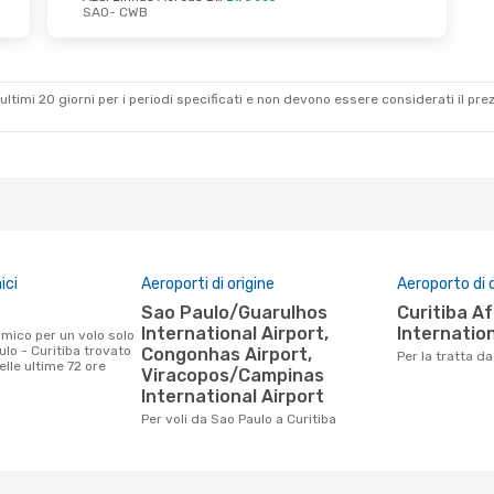
SAO
- CWB
ultimi 20 giorni per i periodi specificati e non devono essere considerati il ​​pre
ici
Aeroporti di origine
Aeroporto di 
Sao Paulo/Guarulhos
Curitiba Afonso Pena
International Airport,
Internation
lo - Curitiba trovato
Congonhas Airport,
Per la tratta d
nelle ultime 72 ore
Viracopos/Campinas
International Airport
Per voli da Sao Paulo a Curitiba