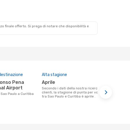
zzo finale offerto. Si prega di notare che disponibilità e
destinazione
Alta stagione
Compagnie 
questa tra
aprile
Azul Linhas Aereas
al Airport
Secondo i dati della nostra ricerca
Brasileir
clienti, la stagione di punta per volare
a Sao Paulo a Curitiba
tra Sao Paulo e Curitiba è aprile .
Le compagnie aeree che volano tra Sao
Paulo e Curi