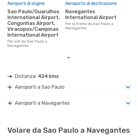
Aeroporti di origine
Aeroporto di destinazione
Pre
Sao Paulo/Guarulhos
Navegantes
International Airport,
International Airport
13
Congonhas Airport,
Per la tratta da Sao Paulo a
Il prezzo medio di un volo Sao
Navegantes
Viracopos/Campinas
Pau
eDr
International Airport
base
Per voli da Sao Paulo a
mes
Navegantes
Distanza:
424 kms
Aeroporti a Sao Paulo
Aeroporti a Navegantes
Volare da Sao Paulo a Navegantes