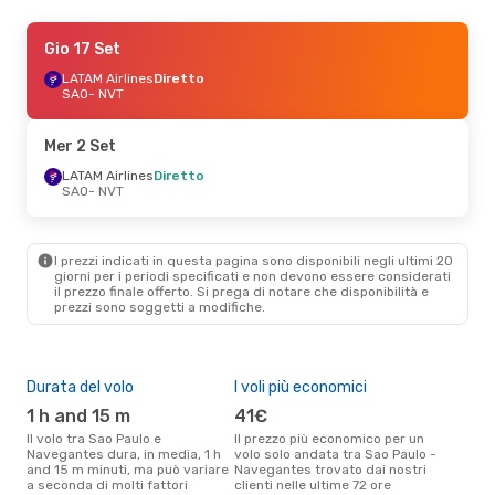
Sab 24 Ott
Gio 17 Set
- Sab 31 Ott
LATAM Airlines
LATAM Airlines
Diretto
Diretto
SAO
SAO
- NVT
- NVT
LATAM Airlines
Diretto
NVT
- SAO
Mer 2 Set
Mar 1 Set
LATAM Airlines
- Mar 1 Set
Diretto
SAO
- NVT
LATAM Airlines
Diretto
SAO
- NVT
LATAM Airlines
Diretto
NVT
- SAO
I prezzi indicati in questa pagina sono disponibili negli ultimi 20
giorni per i periodi specificati e non devono essere considerati
il ​​prezzo finale offerto. Si prega di notare che disponibilità e
prezzi sono soggetti a modifiche.
Durata del volo
I voli più economici
Alt
1 h and 15 m
41€
ap
Il volo tra Sao Paulo e
Il prezzo più economico per un
Secondo i dati della nostra
Navegantes dura, in media, 1 h
volo solo andata tra Sao Paulo -
rice
and 15 m minuti, ma può variare
Navegantes trovato dai nostri
punt
a seconda di molti fattori
clienti nelle ultime 72 ore
Nave