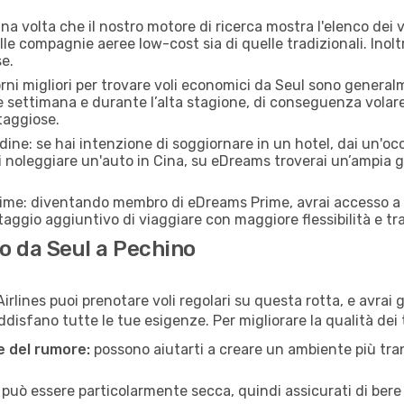
a volta che il nostro motore di ricerca mostra l'elenco dei vo
lle compagnie aeree low-cost sia di quelle tradizionali. Inoltre
e.
orni migliori per trovare voli economici da Seul sono generalm
e settimana e durante l’alta stagione, di conseguenza volar
taggiose.
adine: se hai intenzione di soggiornare in un hotel, dai un'o
i noleggiare un'auto in Cina, su eDreams troverai un’ampia ga
rime: diventando membro di eDreams Prime, avrai accesso a f
taggio aggiuntivo di viaggiare con maggiore flessibilità e tra
o da Seul a Pechino
irlines puoi prenotare voli regolari su questa rotta, e avrai 
disfano tutte le tue esigenze. Per migliorare la qualità dei t
ne del rumore:
possono aiutarti a creare un ambiente più tran
a può essere particolarmente secca, quindi assicurati di bere 