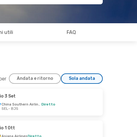
i utili
FAQ
 per
Andata e ritorno
Sola andata
io 3 Set
China Southern Airlines
Diretto
SEL
- BJS
io 1 Ott
Asiana Airlines
Diretto