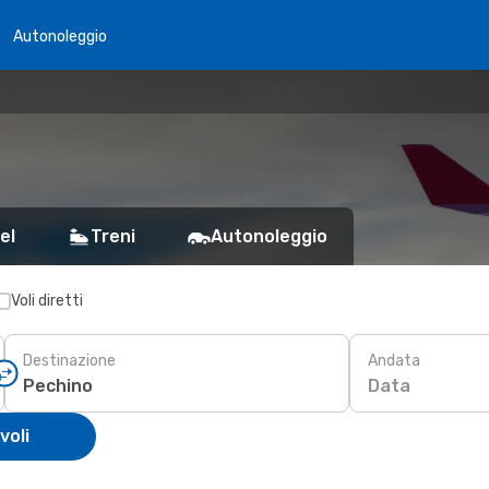
Autonoleggio
el
Treni
Autonoleggio
Voli diretti
Destinazione
Andata
Data
voli