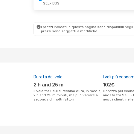
SEL
- BJS
Gio 24 Set
- Dom 27 Set
China Southern Airlines
Diretto
I prezzi indicati in questa pagina sono disponibili negli 
SEL
- BJS
prezzi sono soggetti a modifiche.
China Southern Airlines
Diretto
BJS
- SEL
Durata del volo
I voli più econom
2 h and 25 m
102€
Il volo tra Seul e Pechino dura, in media,
Il prezzo più economico per un volo solo
2 h and 25 m minuti, ma può variare a
andata tra Seul - 
seconda di molti fattori
nostri clienti nell