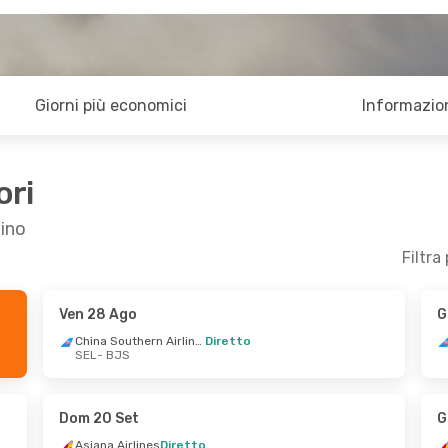
Giorni più economici
Informazion
ori
hino
Filtra
Ven 28 Ago
G
go
- Sab 29 Ago
Ven 2 Ott
- Mar 6 Ott
China Southern Airlines
Diretto
SEL
- BJS
China Southern Airlines
China Southern Airlines
Diretto
S
SEL
- BJS
China Southern Airlines
China Southern Airlines
Diretto
Dom 20 Set
G
L
BJS
- SEL
Asiana Airlines
Diretto