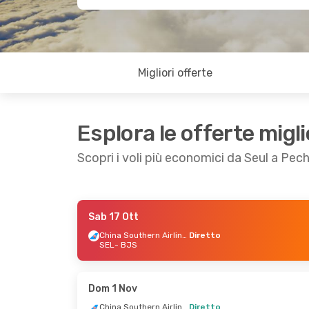
Migliori offerte
Esplora le offerte migli
Scopri i voli più economici da Seul a Pec
Sab 17 Ott
Gio 3 Set
- Lun 7 Set
Mar 25 A
China Southern Airlines
Diretto
SEL
- BJS
China Southern Airlines
Diretto
Diretto
SEL
- BJS
SEL
- BJ
China Southern Airlines
Diretto
Diretto
Dom 1 Nov
BJS
- SEL
BJS
- SE
China Southern Airlines
Diretto