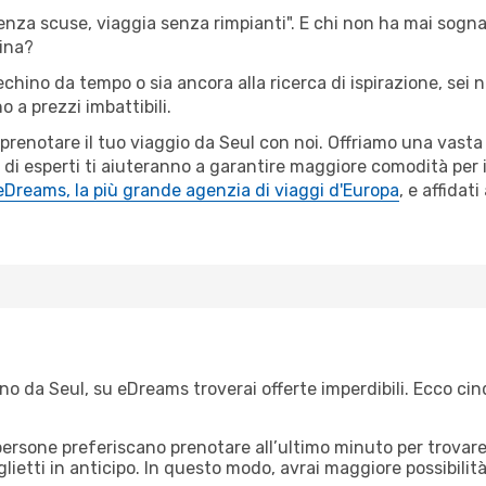
senza scuse, viaggia senza rimpianti". E chi non ha mai sognato
ina?
Pechino da tempo o sia ancora alla ricerca di ispirazione, sei
o a prezzi imbattibili.
r prenotare il tuo viaggio da Seul con noi. Offriamo una vast
 di esperti ti aiuteranno a garantire maggiore comodità per 
eDreams, la più grande agenzia di viaggi d'Europa
, e affidat
o da Seul, su eDreams troverai offerte imperdibili. Ecco cin
ersone preferiscano prenotare all’ultimo minuto per trovare 
lietti in anticipo. In questo modo, avrai maggiore possibilit