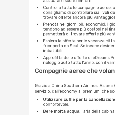
assicurarti sconti limitati.
Controlla tutte le compagnie aeree: un
consigliamo di controllare sia i voli de
trovare offerte ancora più vantaggios
Prenota nei giorni più economici: i gi
tendono ad essere più costosi nei fin
permetterà di trovare offerte più van
Esplora le offerte per le vacanze citt
fuoriporta da Seul. Se invece desider
imbattibili.
Approfitta delle offerte di eDreams P
noleggio auto tutto l'anno, con il van
Compagnie aeree che volan
Grazie a China Southern Airlines, Asiana A
servizio, dall'economy al premium, che sod
Utilizzare cuffie per la cancellazio
confortevole.
Bere molta acqua:
l'aria della cabin