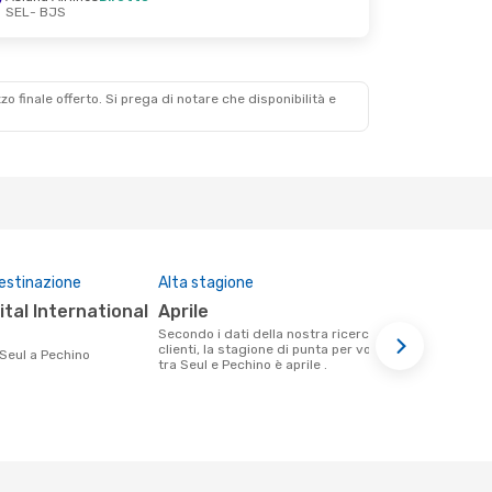
SEL
- BJS
zzo finale offerto. Si prega di notare che disponibilità e
destinazione
Alta stagione
Compagnie 
questa tra
aprile
China Southern Airlines,
Secondo i dati della nostra ricerca
Korean A
clienti, la stagione di punta per volare
 Seul a Pechino
tra Seul e Pechino è aprile .
Airlines
Le compagnie aeree che volano tra Seul
e Pechino