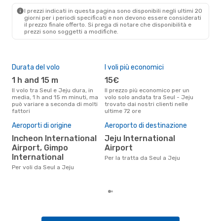
CJU
- SEL
I prezzi indicati in questa pagina sono disponibili negli ultimi 20
giorni per i periodi specificati e non devono essere considerati
il ​​prezzo finale offerto. Si prega di notare che disponibilità e
prezzi sono soggetti a modifiche.
Durata del volo
I voli più economici
Alt
1 h and 15 m
15€
ap
Il volo tra Seul e Jeju dura, in
Il prezzo più economico per un
Secondo i dati della nostra
media, 1 h and 15 m minuti, ma
volo solo andata tra Seul - Jeju
rice
può variare a seconda di molti
trovato dai nostri clienti nelle
punt
fattori
ultime 72 ore
è apr
Pre
Aeroporti di origine
Aeroporto di destinazione
67
Incheon International
Jeju International
Il prezzo medio di un volo Seul -
Airport, Gimpo
Airport
Jej
International
Per la tratta da Seul a Jeju
67 €
degl
Per voli da Seul a Jeju