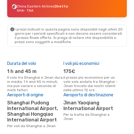
China Eastern Airlines
Diretto
SHA
- TNA
I prezzi indicati in questa pagina sono disponibili negli ultimi 20
giorni per i periodi specificati e non devono essere considerati
il ​​prezzo finale offerto. Si prega di notare che disponibilità e
prezzi sono soggetti a modifiche.
Durata del volo
I voli più economici
Alt
1 h and 45 m
175€
ap
Il volo tra Shanghai e Jinan dura,
Il prezzo più economico per un
Secondo i dati della nostra
in media, 1 h and 45 m minuti,
volo solo andata tra Shanghai -
rice
ma può variare a seconda di
Jinan trovato dai nostri clienti
punt
molti fattori
nelle ultime 72 ore
Jina
Pre
Aeroporti di origine
Aeroporto di destinazione
12
Shanghai Pudong
Jinan Yaoqiang
International Airport,
International Airport
Il prezzo medio di un volo
Sha
Shanghai Hongqiao
Per la tratta da Shanghai a
sola
Jinan
International Airport
prez
Per voli da Shanghai a Jinan