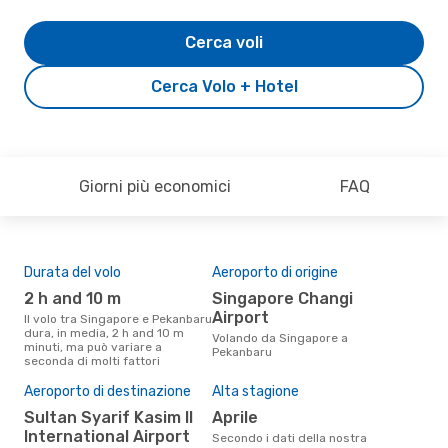
Cerca voli
Cerca Volo + Hotel
Giorni più economici
FAQ
Durata del volo
Aeroporto di origine
Com
ope
2 h and 10 m
Singapore Changi
S
Airport
Il volo tra Singapore e Pekanbaru
dura, in media, 2 h and 10 m
Le compagnie aeree che volano
Volando da Singapore a
minuti, ma può variare a
tra
Pekanbaru
seconda di molti fattori
Il 
Aeroporto di destinazione
Alta stagione
pre
Sultan Syarif Kasim II
aprile
ap
International Airport
Secondo i dati della nostra