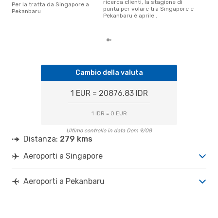
ricerca clienti, la stagione di
Secondo i nostri dati reali aprile
Per la tratta da Singapore a
punta per volare tra Singapore e
è il
Pekanbaru
Pekanbaru è aprile .
pren
par
Cambio della valuta
1 EUR = 20876.83 IDR
1 IDR = 0 EUR
Ultimo controllo in data Dom 9/08
Distanza:
279 kms
Aeroporti a Singapore
Aeroporti a Pekanbaru