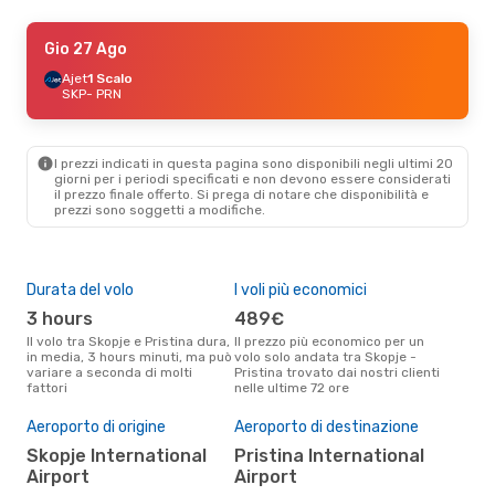
Mar 20 Ott
Gio 27 Ago
- Gio 22 Ott
Ajet
Ajet
1 Scalo
1 Scalo
SKP
SKP
- PRN
- PRN
Ajet
1 Scalo
PRN
- SKP
I prezzi indicati in questa pagina sono disponibili negli ultimi 20
giorni per i periodi specificati e non devono essere considerati
il ​​prezzo finale offerto. Si prega di notare che disponibilità e
prezzi sono soggetti a modifiche.
Durata del volo
I voli più economici
Alt
3 hours
489€
ap
Il volo tra Skopje e Pristina dura,
Il prezzo più economico per un
Secondo i dati della nostra
in media, 3 hours minuti, ma può
volo solo andata tra Skopje -
rice
variare a seconda di molti
Pristina trovato dai nostri clienti
punt
fattori
nelle ultime 72 ore
Pris
Il 
pre
Aeroporto di origine
Aeroporto di destinazione
a
Skopje International
Pristina International
Airport
Airport
Secondo i nostri dati reali
otto