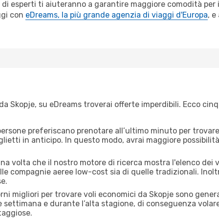
 di esperti ti aiuteranno a garantire maggiore comodità per i
ggi con
eDreams, la più grande agenzia di viaggi d'Europa
, e
da Skopje, su eDreams troverai offerte imperdibili. Ecco cinq
ersone preferiscano prenotare all’ultimo minuto per trovare 
lietti in anticipo. In questo modo, avrai maggiore possibilit
 volta che il nostro motore di ricerca mostra l'elenco dei vol
lle compagnie aeree low-cost sia di quelle tradizionali. Inoltre
e.
orni migliori per trovare voli economici da Skopje sono genera
e settimana e durante l’alta stagione, di conseguenza volar
taggiose.