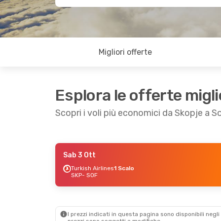
Migliori offerte
Esplora le offerte migli
Scopri i voli più economici da Skopje a So
Sab 3 Ott
Ven 11 Set
- Dom 13 Set
Turkish Airlines
1 Scalo
SKP
- SOF
Turkish Airlines
1 Scalo
SKP
- SOF
Turkish Airlines
1 Scalo
SOF
- SKP
I prezzi indicati in questa pagina sono disponibili negli 