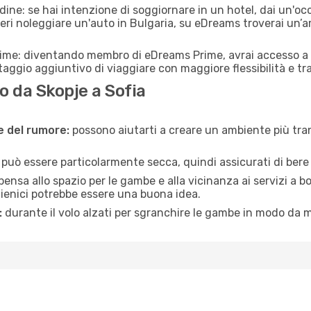
adine: se hai intenzione di soggiornare in un hotel, dai un'o
eri noleggiare un'auto in Bulgaria, su eDreams troverai un’a
rime: diventando membro di eDreams Prime, avrai accesso a f
taggio aggiuntivo di viaggiare con maggiore flessibilità e tra
 da Skopje a Sofia
ne del rumore:
possono aiutarti a creare un ambiente più tran
a può essere particolarmente secca, quindi assicurati di bere 
pensa allo spazio per le gambe e alla vicinanza ai servizi a 
igienici potrebbe essere una buona idea.
:
durante il volo alzati per sgranchire le gambe in modo da m