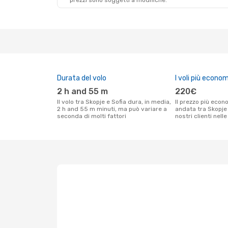
prezzi sono soggetti a modifiche.
Durata del volo
I voli più econom
2 h and 55 m
220€
Il volo tra Skopje e Sofia dura, in media,
Il prezzo più economico per un volo solo
2 h and 55 m minuti, ma può variare a
andata tra Skopje 
seconda di molti fattori
nostri clienti nell