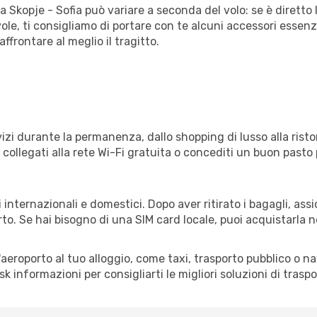
a Skopje - Sofia può variare a seconda del volo: se è diretto 
e, ti consigliamo di portare con te alcuni accessori essenzial
frontare al meglio il tragitto.
izi durante la permanenza, dallo shopping di lusso alla risto
e collegati alla rete Wi-Fi gratuita o concediti un buon pasto 
i internazionali e domestici. Dopo aver ritirato i bagagli, as
rto. Se hai bisogno di una SIM card locale, puoi acquistarla 
all'aeroporto al tuo alloggio, come taxi, trasporto pubblico o n
sk informazioni per consigliarti le migliori soluzioni di traspo