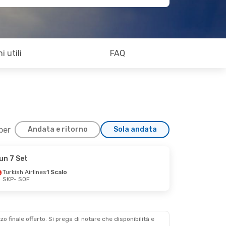
i utili
FAQ
 per
Andata e ritorno
Sola andata
un 7 Set
Turkish Airlines
1 Scalo
SKP
- SOF
zzo finale offerto. Si prega di notare che disponibilità e