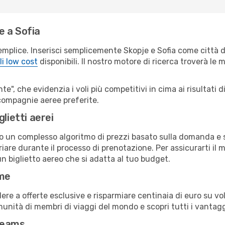
e a Sofia
emplice. Inserisci semplicemente Skopje e Sofia come città d
li low cost
disponibili. Il nostro motore di ricerca troverà le mi
e", che evidenzia i voli più competitivi in cima ai risultati di
e compagnie aeree preferite.
lietti aerei
ndo un complesso algoritmo di prezzi basato sulla domanda e su
are durante il processo di prenotazione. Per assicurarti il mi
n biglietto aereo che si adatta al tuo budget.
ime
a offerte esclusive e risparmiare centinaia di euro su voli
omunità di membri di viaggi del mondo e scopri tutti i vantag
reams