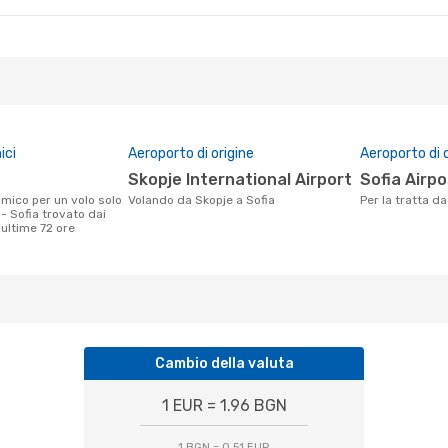
ici
Aeroporto di origine
Aeroporto di 
Skopje International Airport
Sofia Airpo
Volando da Skopje a Sofia
Per la tratta d
- Sofia trovato dai
e ultime 72 ore
Cambio della valuta
1 EUR = 1.96 BGN
1 BGN = 0.51 EUR