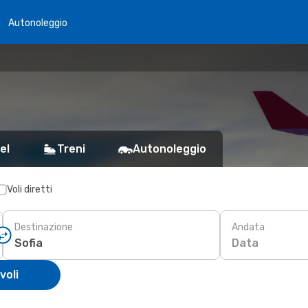
Autonoleggio
el
Treni
Autonoleggio
Voli diretti
Destinazione
Andata
Data
voli