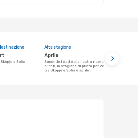
destinazione
Alta stagione
Prezzo med
rt
aprile
298 €
a Skopje a Sofia
Secondo i dati della nostra ricerca
Il prezzo medio di un volo Skopje - Sofia
clienti, la stagione di punta per volare
con eDreams
tra Skopje e Sofia è aprile .
base al prez