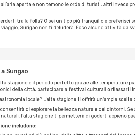
ll’aria aperta e non temono le orde di turisti, altri invece p
erderti tra la folla? O sei un tipo più tranquillo e preferisci
 viaggio, Surigao non ti deluderà. Ecco alcune attività da sv
 a Surigao
'alta stagione è il periodo perfetto grazie alle temperature p
ici della città, partecipare a festival culturali o rilassarti i
stronomia locale? L'alta stagione ti offrirà un'ampia scelta di
i consentirà di esplorare la bellezza naturale dei dintorni. Se
e naturali, l'alta stagione ti permetterà di goderti appieno p
gione includono: