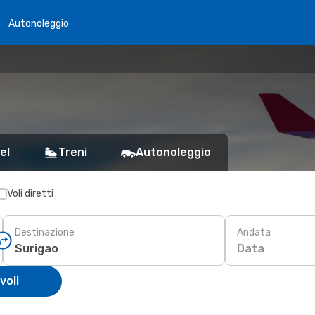
Autonoleggio
el
Treni
Autonoleggio
Voli diretti
Destinazione
Andata
Data
voli