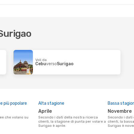
 Surigao
Voli da
Cebu
verso
Surigao
 più popolare
Alta stagione
Bassa stagio
aprile
novembre
Secondo i dati della nostra ricerca
Secondo i dati della nostra ricerca
clienti, la stagione di punta per volare a
clienti, la bass
Surigao è aprile.
Surigao è nove