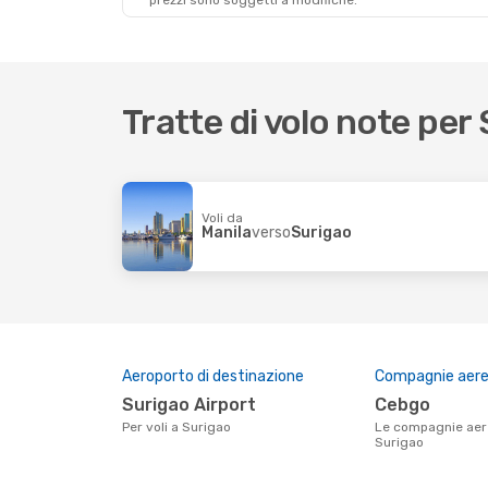
prezzi sono soggetti a modifiche.
Tratte di volo note per
Voli da
Manila
verso
Surigao
Aeroporto di destinazione
Compagnie aeree
Surigao Airport
Cebgo
Per voli a Surigao
Le compagnie aeree che volano su
Surigao