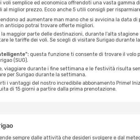
 voli semplice ed economica offrendoti una vasta gamma di 
 al miglior prezzo. Ecco anche 5 utili consigli per risparmia
 tendono ad aumentare man mano che si avvicina la data di p
in anticipo potrai trovare offerte migliori.
 la maggior parte delle destinazioni, durante l’alta stagione o 
le tariffe dei voli. Se scegli di visitare Surigao durante l
ntelligente":
questa funzione ti consente di trovare il volo
urigao (SUG).
 viaggiare durante i fine settimana e le festività risulta se
are per Surigao durante la settimana.
ti i vantaggi del nostro incredibile abbonamento Prime! Inizi
ita di 15 giorni a partire dalla prima prenotazione.
rigao
pende sempre dalle attività che desideri svolgere e dal mete