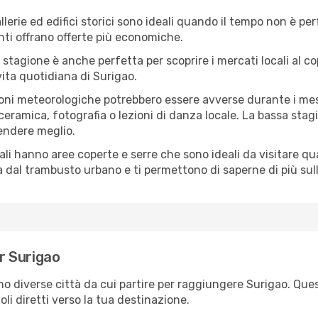
lerie ed edifici storici sono ideali quando il tempo non è p
ti offrano offerte più economiche.
 stagione è anche perfetta per scoprire i mercati locali al c
 vita quotidiana di Surigao.
oni meteorologiche potrebbero essere avverse durante i mes
ramica, fotografia o lezioni di danza locale. La bassa stagi
rendere meglio.
cali hanno aree coperte e serre che sono ideali da visitare 
dal trambusto urbano e ti permettono di saperne di più sulla
er Surigao
ono diverse città da cui partire per raggiungere Surigao. Ques
i diretti verso la tua destinazione.