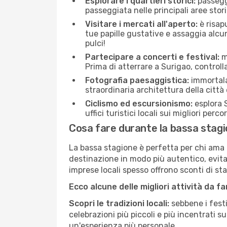
Esplorare i quartieri storici:
passeggi
passeggiata nelle principali aree storic
Visitare i mercati all'aperto:
è risap
tue papille gustative e assaggia alcun
pulci!
Partecipare a concerti e festival:
mo
Prima di atterrare a Surigao, controlla
Fotografia paesaggistica:
immortala 
straordinaria architettura della città 
Ciclismo ed escursionismo:
esplora S
uffici turistici locali sui migliori perco
Cosa fare durante la bassa stagi
La bassa stagione è perfetta per chi ama l
destinazione in modo più autentico, evitare
imprese locali spesso offrono sconti di st
Ecco alcune delle migliori attività da f
Scopri le tradizioni locali:
sebbene i festi
celebrazioni più piccoli e più incentrati 
un'esperienza più personale.