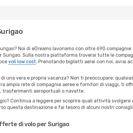
Surigao
er Surigao? Noi di eDreams lavoriamo con oltre 690 compagnie
 per Surigao. Sulla nostra piattaforma troverai tutte le compa
loce
voli low cost
. Prenotando biglietti aerei con noi, avrai ac
 di una vera e propria vacanza? Non ti preoccupare: qualsias
tra ampia rete di compagnie aeree e fornitori di viaggi, ti of
, trasferimenti aeroportuali o navette.
gio? Continua a leggere per scoprire quali attività svolgere 
o questa destinazione e fai tesoro di alcuni nostri consigli 
offerte di volo per Surigao