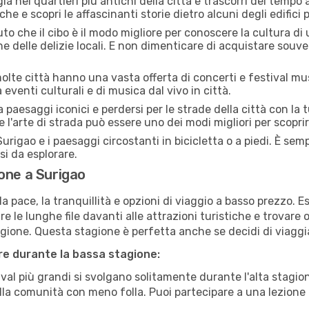
a nei quartieri più antichi della città e trascorri del tempo
he e scopri le affascinanti storie dietro alcuni degli edifici pi
uto che il cibo è il modo migliore per conoscere la cultura di
e delle delizie locali. E non dimenticare di acquistare souve
lte città hanno una vasta offerta di concerti e festival musi
 eventi culturali e di musica dal vivo in città.
paesaggi iconici e perdersi per le strade della città con la
e l'arte di strada può essere uno dei modi migliori per scopri
urigao e i paesaggi circostanti in bicicletta o a piedi. È se
rsi da esplorare.
one a Surigao
a pace, la tranquillità e opzioni di viaggio a basso prezzo. 
 le lunghe file davanti alle attrazioni turistiche e trovare o
agione. Questa stagione è perfetta anche se decidi di viaggi
are durante la bassa stagione:
val più grandi si svolgano solitamente durante l'alta stagio
sulla comunità con meno folla. Puoi partecipare a una lezione 