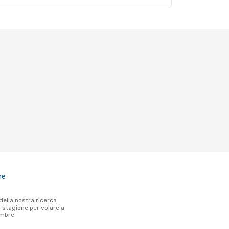
ne
a stagione per volare a
mbre.