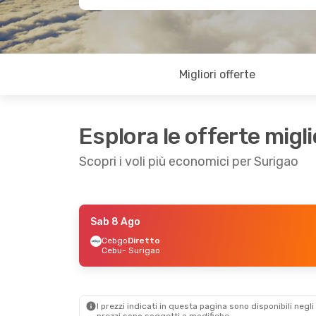
Migliori offerte
Esplora le offerte migli
Scopri i voli più economici per Surigao
Sab 8 Ago
Sab 15 Ago
- Mar 25 Ago
Cebgo
Diretto
Cebu
- Surigao
Cebu Air
1 Scalo
Manila
- Surigao
Cebgo
1 Scalo
Surigao
- Manila
I prezzi indicati in questa pagina sono disponibili negli 