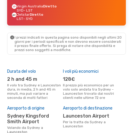
Virgin Australia
Diretto
SYD
- LST
Jetstar
Diretto
LST
- SYD
I prezzi indicati in questa pagina sono disponibili negli ultimi 20
giorni per i periodi specificati e non devono essere considerati
il ​​prezzo finale offerto. Si prega di notare che disponibilità e
prezzi sono soggetti a modifiche.
Durata del volo
I voli più economici
Alt
2 h and 45 m
128€
ap
Il volo tra Sydney e Launceston
Il prezzo più economico per un
Secondo i dati della nostra
dura, in media, 2 h and 45 m
volo solo andata tra Sydney -
rice
minuti, ma può variare a
Launceston trovato dai nostri
punt
seconda di molti fattori
clienti nelle ultime 72 ore
Laun
Pre
Aeroporto di origine
Aeroporto di destinazione
10
Sydney Kingsford
Launceston Airport
Il prezzo medio di un volo
Syd
Smith Airport
Per la tratta da Sydney a
eDr
Launceston
Volando da Sydney a
base
Launceston
mes