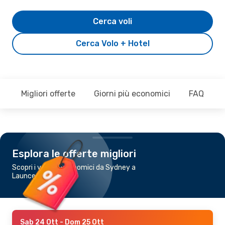
Cerca voli
Cerca Volo + Hotel
Migliori offerte
Giorni più economici
FAQ
Esplora le offerte migliori
Scopri i voli più economici da Sydney a
Launceston
Sab 24 Ott
- Dom 25 Ott