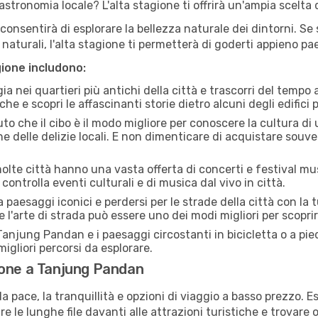
stronomia locale? L'alta stagione ti offrirà un'ampia scelta di
i consentirà di esplorare la bellezza naturale dei dintorni. Se
e naturali, l'alta stagione ti permetterà di goderti appieno p
gione includono:
a nei quartieri più antichi della città e trascorri del tempo
he e scopri le affascinanti storie dietro alcuni degli edifici pi
uto che il cibo è il modo migliore per conoscere la cultura di
e delle delizie locali. E non dimenticare di acquistare souve
lte città hanno una vasta offerta di concerti e festival musi
ontrolla eventi culturali e di musica dal vivo in città.
paesaggi iconici e perdersi per le strade della città con la
e l'arte di strada può essere uno dei modi migliori per scopri
anjung Pandan e i paesaggi circostanti in bicicletta o a pi
i migliori percorsi da esplorare.
ione a Tanjung Pandan
a pace, la tranquillità e opzioni di viaggio a basso prezzo. 
 le lunghe file davanti alle attrazioni turistiche e trovare o