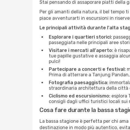
Stai pensando di assaporare piatti della ga
Per gli amanti della natura, il bel tempo t
piace avventurarti in escursioni in riserv
Le principali attività durante l'alta sta
Esplorare i quartieri storici:
passeggi
passeggiata nelle principali aree storic
Visitare i mercati all'aperto:
è risap
tue papille gustative e assaggia alcun
pulci!
Partecipare a concerti e festival:
mo
Prima di atterrare a Tanjung Pandan, c
Fotografia paesaggistica:
immortala 
straordinaria architettura della città 
Ciclismo ed escursionismo:
esplora T
consigli dagli uffici turistici locali su
Cosa fare durante la bassa stag
La bassa stagione è perfetta per chi ama l
destinazione in modo più autentico, evitare