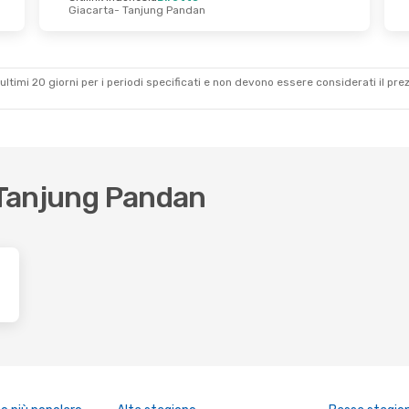
Giacarta
- Tanjung Pandan
Mer 30 Set
Lun 5 Ott
- Sab 10 Ott
retto
Superairjet
Diretto
njung Pandan
Giacarta
- Tanjung Pandan
retto
Superairjet
Diretto
an
- Giacarta
Tanjung Pandan
- Giacarta
ultimi 20 giorni per i periodi specificati e non devono essere considerati il ​​pre
r Tanjung Pandan