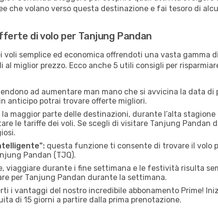
e che volano verso questa destinazione e fai tesoro di alcuni
offerte di volo per Tanjung Pandan
 voli semplice ed economica offrendoti una vasta gamma di 
i al miglior prezzo. Ecco anche 5 utili consigli per risparmia
 tendono ad aumentare man mano che si avvicina la data di p
in anticipo potrai trovare offerte migliori.
 la maggior parte delle destinazioni, durante l’alta stagione o 
le tariffe dei voli. Se scegli di visitare Tanjung Pandan d
iosi.
ntelligente":
questa funzione ti consente di trovare il volo
Tanjung Pandan (TJQ).
 viaggiare durante i fine settimana e le festività risulta se
iare per Tanjung Pandan durante la settimana.
ti i vantaggi del nostro incredibile abbonamento Prime! Inizi
ita di 15 giorni a partire dalla prima prenotazione.