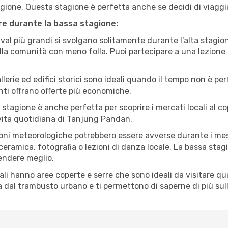
agione. Questa stagione è perfetta anche se decidi di viaggi
are durante la bassa stagione:
val più grandi si svolgano solitamente durante l'alta stagio
sulla comunità con meno folla. Puoi partecipare a una lezione 
lerie ed edifici storici sono ideali quando il tempo non è p
ti offrano offerte più economiche.
 stagione è anche perfetta per scoprire i mercati locali al c
a vita quotidiana di Tanjung Pandan.
oni meteorologiche potrebbero essere avverse durante i mes
ramica, fotografia o lezioni di danza locale. La bassa stagi
rendere meglio.
cali hanno aree coperte e serre che sono ideali da visitare 
dal trambusto urbano e ti permettono di saperne di più sulla