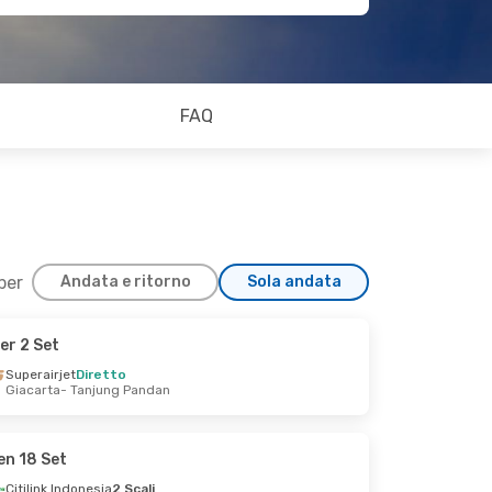
FAQ
 per
Andata e ritorno
Sola andata
er 2 Set
Superairjet
Diretto
Giacarta
- Tanjung Pandan
en 18 Set
Citilink Indonesia
2 Scali