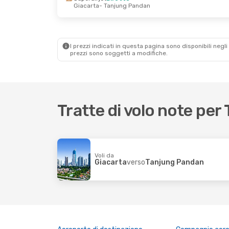
Giacarta
- Tanjung Pandan
Dom 30 Ago
- Lun 7 Set
Sab 26 Set
- 
Citilink Indonesia
Diretto
Superairjet
Di
Giacarta
- Tanjung Pandan
Giacarta
- Ta
Superairjet
Diretto
Superairjet
Di
Tanjung Pandan
- Giacarta
Tanjung Pand
I prezzi indicati in questa pagina sono disponibili negli 
prezzi sono soggetti a modifiche.
Tratte di volo note pe
Voli da
Giacarta
verso
Tanjung Pandan