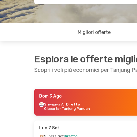
Migliori offerte
Esplora le offerte migli
Scopri i voli più economici per Tanjung 
Dom 9 Ago
Mar 15 Set
- Dom 20 Set
Mar 18 Ago
- 
Sriwijaya Air
Diretto
Giacarta
- Tanjung Pandan
Scoot
Diretto
Superairjet
Di
Singapore
- Tanjung Pandan
Giacarta
- Ta
Scoot
Diretto
Superairjet
Di
Tanjung Pandan
- Singapore
Tanjung Pand
Lun 7 Set
Superairjet
Diretto