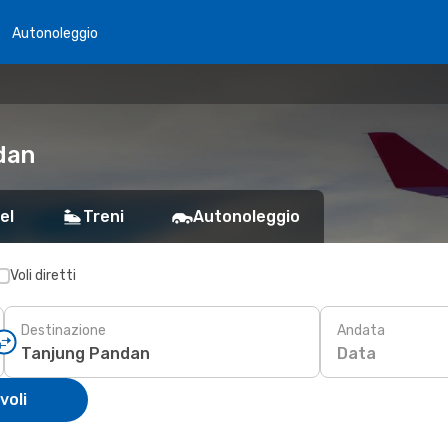
Autonoleggio
dan
el
Treni
Autonoleggio
Voli diretti
Destinazione
Andata
Data
voli