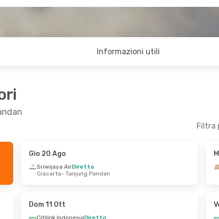
Informazioni utili
ori
Pandan
Filtra
Gio 20 Ago
M
Mar 25 Ago
Mer 5 Ago
- Gio 13 Ago
Sriwijaya Air
Diretto
Giacarta
- Tanjung Pandan
retto
Sriwijaya Air
Diretto
njung Pandan
Giacarta
- Tanjung Pandan
retto
Sriwijaya Air
Diretto
an
- Giacarta
Tanjung Pandan
- Giacarta
Dom 11 Ott
V
Citilink Indonesia
Diretto