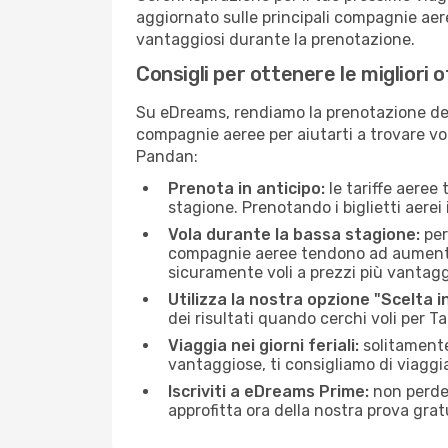
aggiornato sulle principali compagnie aere
vantaggiosi durante la prenotazione.
Consigli per ottenere le migliori 
Su eDreams, rendiamo la prenotazione dei
compagnie aeree per aiutarti a trovare vol
Pandan:
Prenota in anticipo:
le tariffe aeree
stagione. Prenotando i biglietti aerei 
Vola durante la bassa stagione:
per
compagnie aeree tendono ad aumentare 
sicuramente voli a prezzi più vantagg
Utilizza la nostra opzione "Scelta i
dei risultati quando cerchi voli per 
Viaggia nei giorni feriali:
solitamente,
vantaggiose, ti consigliamo di viagg
Iscriviti a eDreams Prime:
non perder
approfitta ora della nostra prova gratu