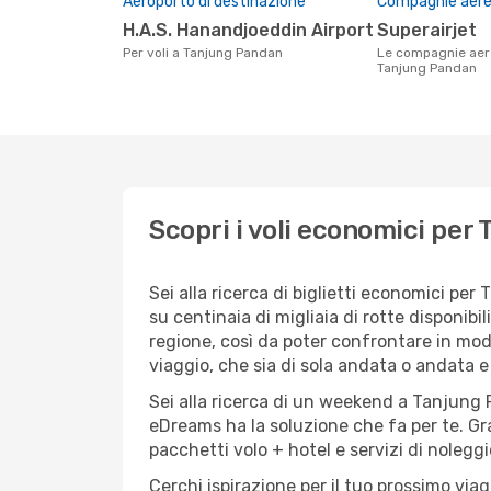
Aeroporto di destinazione
Compagnie aeree
H.A.S. Hanandjoeddin Airport
Superairjet
Per voli a Tanjung Pandan
Le compagnie aeree che volano su
Tanjung Pandan
Scopri i voli economici per
Sei alla ricerca di biglietti economici 
su centinaia di migliaia di rotte disponi
regione, così da poter confrontare in mod
viaggio, che sia di sola andata o andata e 
Sei alla ricerca di un weekend a Tanjung 
eDreams ha la soluzione che fa per te. Gra
pacchetti volo + hotel e servizi di nolegg
Cerchi ispirazione per il tuo prossimo via