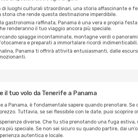
i luoghi culturali straordinari, una storia affascinante e fe
a storia che rende questa destinazione imperdibile.
la gastronomia raffinata, Panama è una vera e propria festa per
 che renderanno il tuo viaggio ancora più speciale.
ercando spiagge incontaminate, montagne verdi o panorami
 fotocamera e preparati a immortalare ricordi indimenticabili.
alina, Panama ti offrirà attività entusiasmanti, dalle escurs
emozionanti.
e il tuo volo da Tenerife a Panama
ife a Panama, è fondamentale sapere quando prenotare. Se de
 prezzo. Tuttavia, se sei flessibile con le date, puoi scoprir
sperienze diverse. Che tu stia prenotando una fuga estiva,
a più speciale. Se non sei sicuro su quando partire, dai un’oc
perienza autentica e locale.