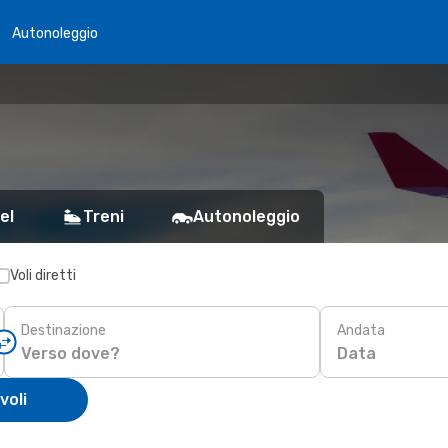
Autonoleggio
el
Treni
Autonoleggio
Voli diretti
Destinazione
Andata
Data
voli