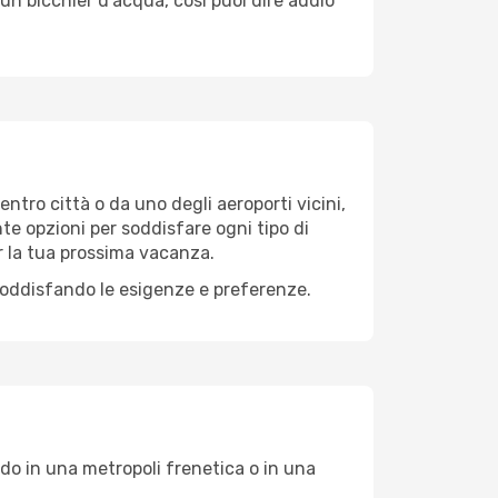
un bicchier d'acqua, così puoi dire addio
entro città o da uno degli aeroporti vicini,
nte opzioni per soddisfare ogni tipo di
r la tua prossima vacanza.
soddisfando le esigenze e preferenze.
do in una metropoli frenetica o in una