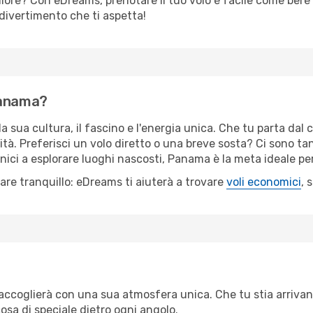
liore? Con eDreams, prenotare il tuo volo è facile come bere 
il divertimento che ti aspetta!
Panama?
a sua cultura, il fascino e l'energia unica. Che tu parta dal c
lità. Preferisci un volo diretto o una breve sosta? Ci sono ta
nici a esplorare luoghi nascosti, Panama è la meta ideale pe
re tranquillo: eDreams ti aiuterà a trovare
voli economici
, 
accoglierà con una sua atmosfera unica. Che tu stia arrivan
osa di speciale dietro ogni angolo.