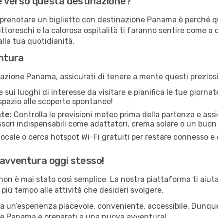
are verso questa destinazione?
 di prenotare un biglietto con destinazione Panama è perché q
ittoreschi e la calorosa ospitalità ti faranno sentire come a
lla tua quotidianità.
entura
nazione Panama, assicurati di tenere a mente questi preziosi 
 sui luoghi di interesse da visitare e pianifica le tue giornat
spazio alle scoperte spontanee!
nte:
Controlla le previsioni meteo prima della partenza e ass
sori indispensabili come adattatori, crema solare o un buon
ocale o cerca hotspot Wi-Fi gratuiti per restare connesso e 
 avventura oggi stesso!
n è mai stato così semplice. La nostra piattaforma ti aiuta 
più tempo alle attività che desideri svolgere.
ia un’esperienza piacevole, conveniente, accessibile. Dunqu
one Panama e preparati a una nuova avventura!