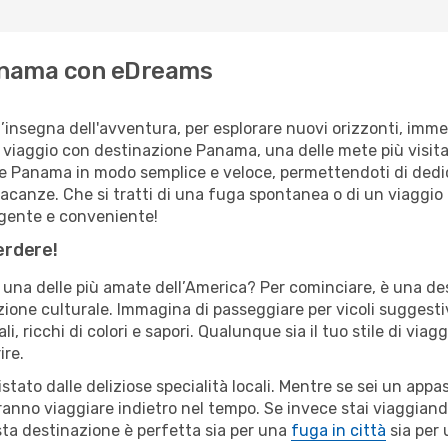
Panama con eDreams
l’insegna dell'avventura, per esplorare nuovi orizzonti, immer
n viaggio con destinazione Panama, una delle mete più visit
e Panama in modo semplice e veloce, permettendoti di dedic
vacanze. Che si tratti di una fuga spontanea o di un viaggio 
ligente e conveniente!
erdere!
una delle più amate dell’America? Per cominciare, è una de
ione culturale. Immagina di passeggiare per vicoli suggestiv
li, ricchi di colori e sapori. Qualunque sia il tuo stile di vi
ire.
stato dalle deliziose specialità locali. Mentre se sei un appa
aranno viaggiare indietro nel tempo. Se invece stai viaggiando
sta destinazione è perfetta sia per una
fuga in città
sia per 