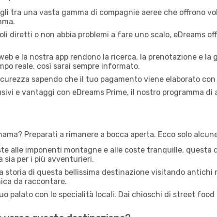
li tra una vasta gamma di compagnie aeree che offrono voli
mma.
li diretti o non abbia problemi a fare uno scalo, eDreams of
 web e la nostra app rendono la ricerca, la prenotazione e la 
empo reale, così sarai sempre informato.
icurezza sapendo che il tuo pagamento viene elaborato con 
sivi e vantaggi con eDreams Prime, il nostro programma di 
nama? Preparati a rimanere a bocca aperta. Ecco solo alcune
este alle imponenti montagne e alle coste tranquille, questa
 sia per i più avventurieri.
a storia di questa bellissima destinazione visitando antichi
nica da raccontare.
tuo palato con le specialità locali. Dai chioschi di street foo