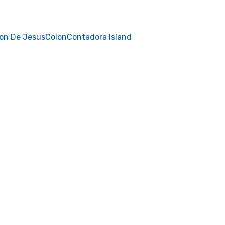
on De Jesus
Colon
Contadora Island