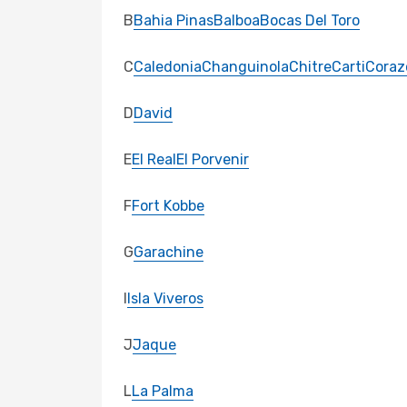
B
Bahia Pinas
Balboa
Bocas Del Toro
C
Caledonia
Changuinola
Chitre
Carti
Coraz
D
David
E
El Real
El Porvenir
F
Fort Kobbe
G
Garachine
I
Isla Viveros
J
Jaque
L
La Palma