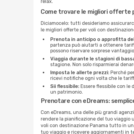
relax.
Come trovare le migliori offerte
Diciamocelo: tutti desideriamo assicurarci 
le migliori offerte per voli con destinazi
Prenota in anticipo o approfitta de
partenza può aiutarti a ottenere tariff
possono riservare sorprese vantaggio
Viaggia durante le stagioni di bass
stagione. Non solo risparmierai denar
Imposta le allerte prezzi:
Perché per
ricevi notifiche ogni volta che le ta
Sii flessibile:
Essere flessibile con le 
un patrimonio.
Prenotare con eDreams: semplice,
Con eDreams, una delle più grandi agenzie
rendere la pianificazione del tuo viaggio 
voli con destinazione Panama tutto in un u
tuo viaggio e ricevere aggiornamenti in te