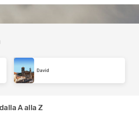
a
David
alla A alla Z