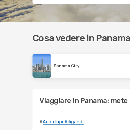
Cosa vedere in Panam
Panama City
Viaggiare in Panama: mete d
A
Achutupo
Ailigandi