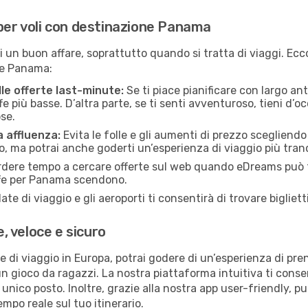
 per voli con destinazione Panama
un buon affare, soprattutto quando si tratta di viaggi. Ecco a
one Panama:
lle offerte last-minute:
Se ti piace pianificare con largo ant
e più basse. D’altra parte, se ti senti avventuroso, tieni d’o
se.
a affluenza:
Evita le folle e gli aumenti di prezzo scegliendo 
o, ma potrai anche goderti un’esperienza di viaggio più tranq
dere tempo a cercare offerte sul web quando eDreams può far
riffe per Panama scendono.
date di viaggio e gli aeroporti ti consentirà di trovare bigliet
 veloce e sicuro
 di viaggio in Europa, potrai godere di un’esperienza di pr
un gioco da ragazzi. La nostra piattaforma intuitiva ti cons
nico posto. Inoltre, grazie alla nostra app user-friendly, pu
mpo reale sul tuo itinerario.