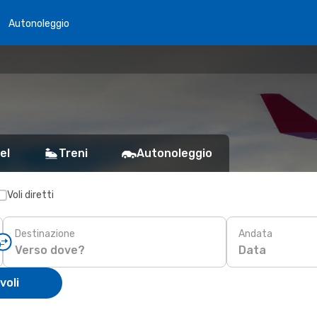
Autonoleggio
el
Treni
Autonoleggio
Voli diretti
Destinazione
Andata
Data
voli