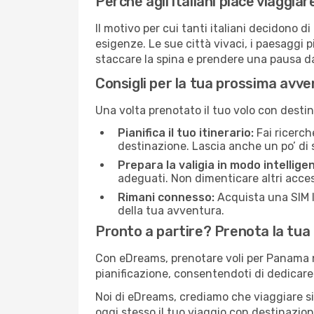
Perché agli italiani piace viaggi
Il motivo per cui tanti italiani decidono
esigenze. Le sue città vivaci, i paesaggi p
staccare la spina e prendere una pausa da
Consigli per la tua prossima avv
Una volta prenotato il tuo volo con desti
Pianifica il tuo itinerario:
Fai ricerche
destinazione. Lascia anche un po’ di 
Prepara la valigia in modo intellige
adeguati. Non dimenticare altri acces
Rimani connesso:
Acquista una SIM l
della tua avventura.
Pronto a partire? Prenota la tua
Con eDreams, prenotare voli per Panama no
pianificazione, consentendoti di dedicare 
Noi di eDreams, crediamo che viaggiare s
oggi stesso il tuo viaggio con destinazi