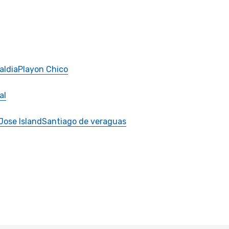
aldia
Playon Chico
al
Jose Island
Santiago de veraguas