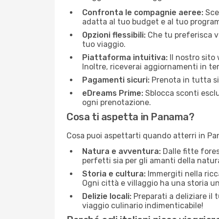
Confronta le compagnie aeree:
Sceg
adatta al tuo budget e al tuo progra
Opzioni flessibili:
Che tu preferisca vo
tuo viaggio.
Piattaforma intuitiva:
Il nostro sito
Inoltre, riceverai aggiornamenti in t
Pagamenti sicuri:
Prenota in tutta s
eDreams Prime:
Sblocca sconti esclu
ogni prenotazione.
Cosa ti aspetta in Panama?
Cosa puoi aspettarti quando atterri in Pa
Natura e avventura:
Dalle fitte for
perfetti sia per gli amanti della natura
Storia e cultura:
Immergiti nella ricc
Ogni città e villaggio ha una storia u
Delizie locali:
Preparati a deliziare il 
viaggio culinario indimenticabile!