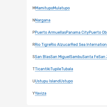
M
Mamitupo
Mulatupo
N
Nargana
P
Puerto Armuellas
Panama City
Puerto Ob
R
Rio Tigre
Rio Alzucar
Red Sea Internation
S
San Blas
San Miguel
Sambu
Santa Fe
San 
T
Ticantiki
Tupile
Tubala
U
Ustupu Island
Ustupo
Y
Yaviza