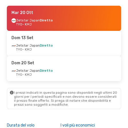
Sab 5 Set
Mar 20 Ott
- Dom 6 Set
Jetstar Japan
Jetstar Japan
Diretto
Diretto
TYO
TYO
- KMJ
- KMJ
Jetstar Japan
Diretto
KMJ
- TYO
Dom 13 Set
Ven 28 Ago
Jetstar Japan
- Dom 30 Ago
Diretto
TYO
- KMJ
Jetstar Japan
Diretto
TYO
- KMJ
Jetstar Japan
Diretto
Dom 20 Set
KMJ
- TYO
Jetstar Japan
Diretto
TYO
- KMJ
Dom 20 Set
- Sab 26 Set
Jetstar Japan
Diretto
TYO
- KMJ
I prezzi indicati in questa pagina sono disponibili negli ultimi 20
Solaseed Air
Diretto
giorni per i periodi specificati e non devono essere considerati
KMJ
- TYO
il ​​prezzo finale offerto. Si prega di notare che disponibilità e
prezzi sono soggetti a modifiche.
Durata del volo
I voli più economici
Alt