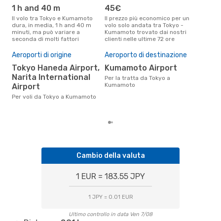
1 h and 40 m
45€
ap
Il volo tra Tokyo e Kumamoto
Il prezzo più economico per un
Secondo i dati della nostra
dura, in media, 1 h and 40 m
volo solo andata tra Tokyo -
rice
minuti, ma può variare a
Kumamoto trovato dai nostri
punt
seconda di molti fattori
clienti nelle ultime 72 ore
Kuma
Pre
Aeroporti di origine
Aeroporto di destinazione
10
Tokyo Haneda Airport,
Kumamoto Airport
Il prezzo medio di un volo Tokyo
Narita International
- K
Per la tratta da Tokyo a
sola
Kumamoto
Airport
prez
Per voli da Tokyo a Kumamoto
Cambio della valuta
1 EUR = 183.55 JPY
1 JPY = 0.01 EUR
Ultimo controllo in data Ven 7/08