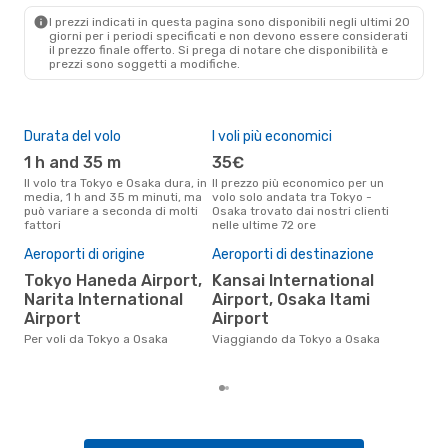
OSA
- TYO
I prezzi indicati in questa pagina sono disponibili negli ultimi 20
giorni per i periodi specificati e non devono essere considerati
il ​​prezzo finale offerto. Si prega di notare che disponibilità e
prezzi sono soggetti a modifiche.
Durata del volo
I voli più economici
Alt
1 h and 35 m
35€
ap
Il volo tra Tokyo e Osaka dura, in
Il prezzo più economico per un
Secondo i dati della nostra
media, 1 h and 35 m minuti, ma
volo solo andata tra Tokyo -
rice
può variare a seconda di molti
Osaka trovato dai nostri clienti
punt
fattori
nelle ultime 72 ore
Osak
Pre
Aeroporti di origine
Aeroporti di destinazione
6
Tokyo Haneda Airport,
Kansai International
Il prezzo medio di un volo Tokyo
Narita International
Airport, Osaka Itami
- O
Airport
Airport
sola
prez
Per voli da Tokyo a Osaka
Viaggiando da Tokyo a Osaka