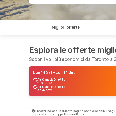
Migliori offerte
Esplora le offerte migli
Scopri i voli più economici da Toronto a
Lun 14 Set
- Lun 14 Set
Air Canada
Diretto
YTO
- GCM
Air Canada
Diretto
GCM
- YTO
I prezzi indicati in questa pagina sono disponibili negli 
prezzi sono soggetti a modifiche.