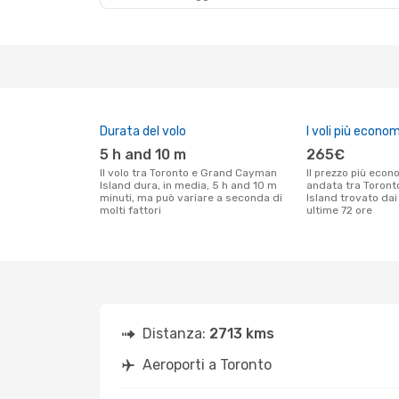
Durata del volo
I voli più econom
5 h and 10 m
265€
Il volo tra Toronto e Grand Cayman
Il prezzo più economico per un volo solo
Island dura, in media, 5 h and 10 m
andata tra Toron
minuti, ma può variare a seconda di
Island trovato dai 
molti fattori
ultime 72 ore
Distanza:
2713 kms
Aeroporti a Toronto