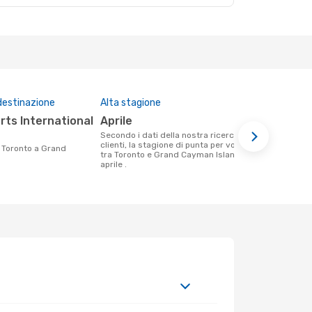
destinazione
Alta stagione
Compagnie 
questa tra
aprile
Westjet
Secondo i dati della nostra ricerca
clienti, la stagione di punta per volare
Le compagnie aeree che volano tra
tra Toronto e Grand Cayman Island è
Toronto e G
aprile .