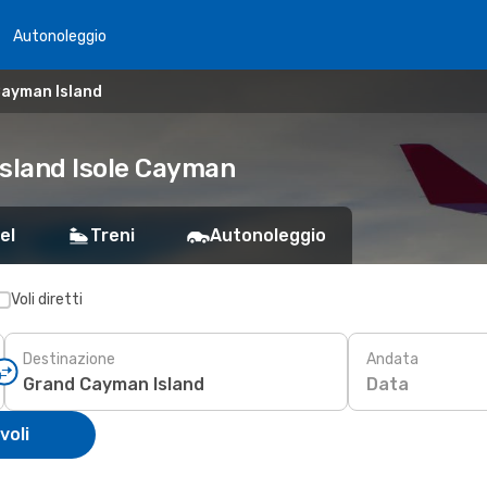
Autonoleggio
Cayman Island
Island Isole Cayman
el
Treni
Autonoleggio
Voli diretti
Destinazione
Andata
Data
voli