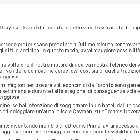
 Cayman Island da Toronto, su eDreams troverai offerte imper
ersone preferiscano prenotare all’ultimo minuto per trovare 
lietti in anticipo. In questo modo, avrai maggiore possibilit
na volta che il nostro motore di ricerca mostra l'elenco dei 
a i voli delle compagnie aeree low-cost sia di quelle tradiziona
taggiose.
orni migliori per trovare voli economici da Toronto sono gener
e settimana e durante l’alta stagione, di conseguenza volar
taggiose.
adine: se hai intenzione di soggiornare in un hotel, dai un'o
deri noleggiare un'auto in Isole Cayman, su eDreams trovera
rime: diventando membro di eDreams Prime, avrai accesso a f
taggio aggiuntivo di viaggiare con maggiore flessibilità e tra