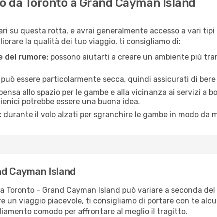
o da Toronto a Grand Cayman Island
ari su questa rotta, e avrai generalmente accesso a vari tipi
orare la qualità dei tuo viaggio, ti consigliamo di:
ne del rumore:
possono aiutarti a creare un ambiente più tran
a può essere particolarmente secca, quindi assicurati di bere 
pensa allo spazio per le gambe e alla vicinanza ai servizi a 
igienici potrebbe essere una buona idea.
:
durante il volo alzati per sgranchire le gambe in modo da m
nd Cayman Island
ta Toronto - Grand Cayman Island può variare a seconda del v
re un viaggio piacevole, ti consigliamo di portare con te alc
igliamento comodo per affrontare al meglio il tragitto.