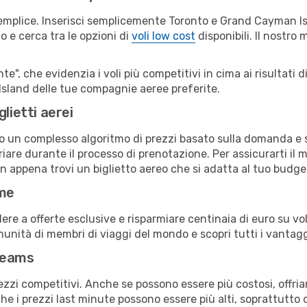
semplice. Inserisci semplicemente Toronto e Grand Cayman Is
o e cerca tra le opzioni di
voli low cost
disponibili. Il nostro 
e", che evidenzia i voli più competitivi in cima ai risultati di
 Island delle tue compagnie aeree preferite.
lietti aerei
ndo un complesso algoritmo di prezzi basato sulla domanda e su
iare durante il processo di prenotazione. Per assicurarti il m
n appena trovi un biglietto aereo che si adatta al tuo budge
ime
a offerte esclusive e risparmiare centinaia di euro su voli
omunità di membri di viaggi del mondo e scopri tutti i vantag
reams
ezzi competitivi. Anche se possono essere più costosi, offr
che i prezzi last minute possono essere più alti, soprattutto 