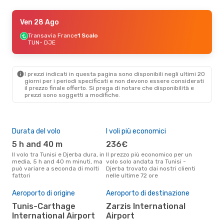
Sab 12 Set
Ven 28 Ago
- Dom 13 Set
Transavia France
Transavia France
1 Scalo
1 Scalo
TUN
TUN
- DJE
- DJE
Nouvelair
1 Scalo
DJE
- TUN
I prezzi indicati in questa pagina sono disponibili negli ultimi 20
giorni per i periodi specificati e non devono essere considerati
il ​​prezzo finale offerto. Si prega di notare che disponibilità e
prezzi sono soggetti a modifiche.
Durata del volo
I voli più economici
Alt
5 h and 40 m
236€
ap
Il volo tra Tunisi e Djerba dura, in
Il prezzo più economico per un
Secondo i dati della nostra
media, 5 h and 40 m minuti, ma
volo solo andata tra Tunisi -
rice
può variare a seconda di molti
Djerba trovato dai nostri clienti
punt
fattori
nelle ultime 72 ore
Djer
Il 
pre
Aeroporto di origine
Aeroporto di destinazione
m
Tunis-Carthage
Zarzis International
International Airport
Airport
Secondo i nostri dati reali
otto