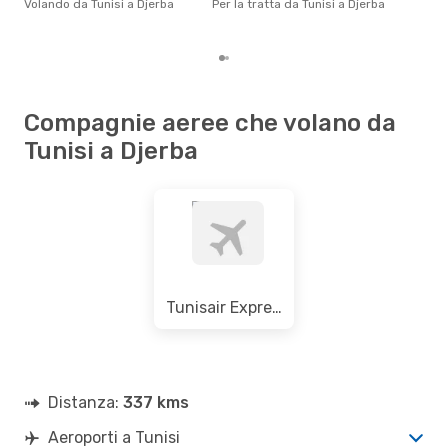
Volando da Tunisi a Djerba
Per la tratta da Tunisi a Djerba
gett
per 
Compagnie aeree che volano da
Tunisi a Djerba
Tunisair Express
Distanza:
337 kms
Aeroporti a Tunisi