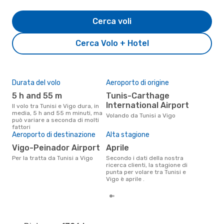
Cerca voli
Cerca Volo + Hotel
Durata del volo
Aeroporto di origine
Pre
5 h and 55 m
Tunis-Carthage
4
International Airport
Il volo tra Tunisi e Vigo dura, in
Il prezzo medio di un volo Tunisi
media, 5 h and 55 m minuti, ma
- V
Volando da Tunisi a Vigo
può variare a seconda di molti
485 
fattori
degl
Aeroporto di destinazione
Alta stagione
Vigo-Peinador Airport
aprile
Per la tratta da Tunisi a Vigo
Secondo i dati della nostra
ricerca clienti, la stagione di
punta per volare tra Tunisi e
Vigo è aprile .