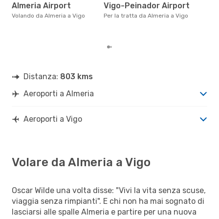
Almeria Airport
Vigo-Peinador Airport
Secondo i nostri dati reali
Volando da Almeria a Vigo
Per la tratta da Almeria a Vigo
otto
gett
per
Distanza:
803 kms
Aeroporti a Almeria
Aeroporti a Vigo
Volare da Almeria a Vigo
Oscar Wilde una volta disse: "Vivi la vita senza scuse,
viaggia senza rimpianti". E chi non ha mai sognato di
lasciarsi alle spalle Almeria e partire per una nuova