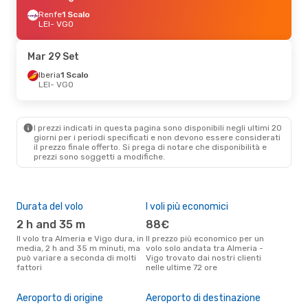
Renfe
1 Scalo
LEI
- VGO
Mar 29 Set
Iberia
1 Scalo
LEI
- VGO
I prezzi indicati in questa pagina sono disponibili negli ultimi 20
giorni per i periodi specificati e non devono essere considerati
il ​​prezzo finale offerto. Si prega di notare che disponibilità e
prezzi sono soggetti a modifiche.
Durata del volo
I voli più economici
Alt
2 h and 35 m
88€
ap
Il volo tra Almeria e Vigo dura, in
Il prezzo più economico per un
Secondo i dati della nostra
media, 2 h and 35 m minuti, ma
volo solo andata tra Almeria -
rice
può variare a seconda di molti
Vigo trovato dai nostri clienti
punt
fattori
nelle ultime 72 ore
Vigo
Il 
pre
Aeroporto di origine
Aeroporto di destinazione
n