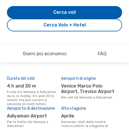
Cerca voli
Cerca Volo + Hotel
Giorni più economici
FAQ
Durata del volo
Aeroporti di origine
Pre
4 h and 30 m
Venice Marco Polo
4
Airport, Treviso Airport
Il volo tra Venezia e Adiyaman
Il prezzo medio di un volo
dura, in media, 4 h and 30 m
Ven
Per voli da Venezia a Adiyaman
minuti, ma può variare a
eDr
seconda di molti fattori
base
Aeroporto di destinazione
Alta stagione
mes
Adiyaman Airport
aprile
Per la tratta da Venezia a
Secondo i dati della nostra
Adiyaman
ricerca clienti, la stagione di