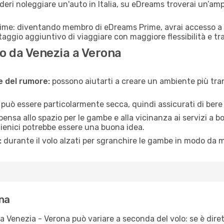
eri noleggiare un'auto in Italia, su eDreams troverai un’amp
rime: diventando membro di eDreams Prime, avrai accesso a f
taggio aggiuntivo di viaggiare con maggiore flessibilità e tra
o da Venezia a Verona
ne del rumore:
possono aiutarti a creare un ambiente più tran
a può essere particolarmente secca, quindi assicurati di bere 
pensa allo spazio per le gambe e alla vicinanza ai servizi a 
igienici potrebbe essere una buona idea.
:
durante il volo alzati per sgranchire le gambe in modo da m
ona
ta Venezia - Verona può variare a seconda del volo: se è diret