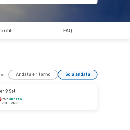
i utili
FAQ
 per
Andata e ritorno
Sola andata
er 9 Set
Italo
Diretto
VCE
- VRN