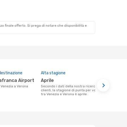
zzo finale offerto. Si prega di notare che disponibilità e
destinazione
Alta stagione
Prezzo med
lafranca Airport
aprile
119 €
da Venezia a Verona
Secondo i dati della nostra ricerca
Il prezzo medio di un volo Venezia -
clienti, la stagione di punta per volare
Verona con 
tra Venezia e Verona è aprile .
in base al p
mesi.