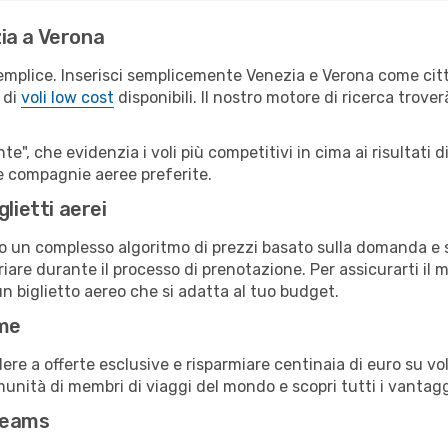
ia a Verona
emplice. Inserisci semplicemente Venezia e Verona come città
 di
voli low cost
disponibili. Il nostro motore di ricerca troverà
e", che evidenzia i voli più competitivi in cima ai risultati di
tue compagnie aeree preferite.
lietti aerei
ndo un complesso algoritmo di prezzi basato sulla domanda e su
are durante il processo di prenotazione. Per assicurarti il mi
n biglietto aereo che si adatta al tuo budget.
ime
a offerte esclusive e risparmiare centinaia di euro su voli
omunità di membri di viaggi del mondo e scopri tutti i vantag
reams