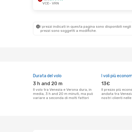
VCE
- VRN
Ven 4 Set
- Dom 6 Set
Dom 6 Set
- Dom 
Italo
Diretto
Italo
Diretto
VCE
- VRN
VCE
- VRN
Italo
Diretto
Italo
Diretto
VRN
- VCE
VRN
- VCE
I prezzi indicati in questa pagina sono disponibili negli 
prezzi sono soggetti a modifiche.
Durata del volo
I voli più econom
3 h and 20 m
13€
Il volo tra Venezia e Verona dura, in
Il prezzo più economico per un volo solo
media, 3 h and 20 m minuti, ma può
andata tra Venezi
variare a seconda di molti fattori
nostri clienti nell