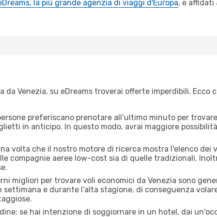
eDreams, la più grande agenzia di viaggi d'Europa
, e affidat
 da Venezia, su eDreams troverai offerte imperdibili. Ecco c
ersone preferiscano prenotare all’ultimo minuto per trovare 
lietti in anticipo. In questo modo, avrai maggiore possibilit
a volta che il nostro motore di ricerca mostra l'elenco dei vo
lle compagnie aeree low-cost sia di quelle tradizionali. Inoltre
e.
orni migliori per trovare voli economici da Venezia sono gener
e settimana e durante l’alta stagione, di conseguenza volar
taggiose.
adine: se hai intenzione di soggiornare in un hotel, dai un'o