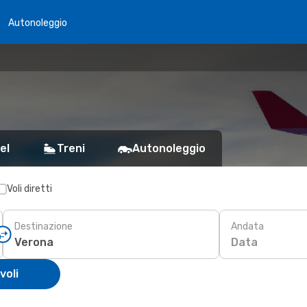
Autonoleggio
el
Treni
Autonoleggio
Voli diretti
Destinazione
Andata
Data
voli