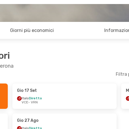
Giorni più economici
Informazion
ori
Verona
Filtra
Gio 17 Set
M
2 Nov
Ven 25 Set
- Mar 29 Set
Italo
Diretto
VCE
- VRN
Italo
Diretto
VCE
- VRN
Italo
Diretto
VRN
- VCE
Gio 27 Ago
Italo
Diretto