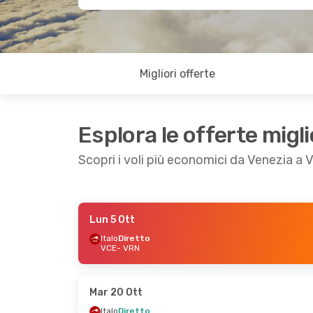
Migliori offerte
Esplora le offerte migli
Scopri i voli più economici da Venezia a 
Lun 5 Ott
Dom 4 Ott
- Lun 5 Ott
Lun 26 Ott
- Lun 
Italo
Diretto
VCE
- VRN
Italo
Diretto
Italo
Diretto
VCE
- VRN
VCE
- VRN
Italo
Diretto
Italo
Diretto
VRN
- VCE
VRN
- VCE
Mar 20 Ott
Italo
Diretto