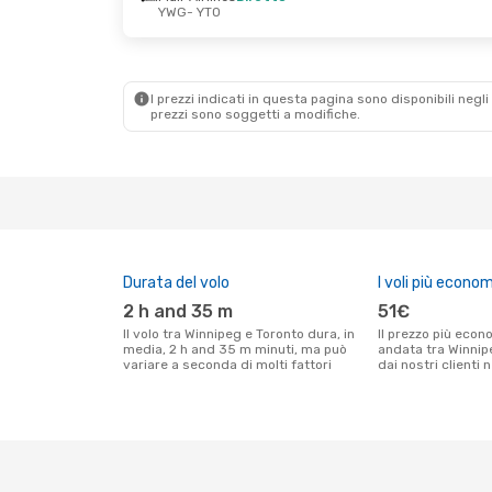
YWG
- YTO
I prezzi indicati in questa pagina sono disponibili negli 
prezzi sono soggetti a modifiche.
Durata del volo
I voli più econom
2 h and 35 m
51€
Il volo tra Winnipeg e Toronto dura, in
Il prezzo più economico per un volo solo
media, 2 h and 35 m minuti, ma può
andata tra Winnip
variare a seconda di molti fattori
dai nostri clienti 