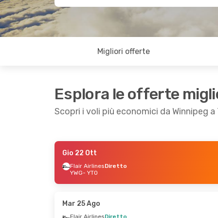
Migliori offerte
Esplora le offerte migli
Scopri i voli più economici da Winnipeg a
Gio 22 Ott
Ven 4 Set
- Dom 6 Set
Ven 18 Set
- D
Flair Airlines
Diretto
YWG
- YTO
Flair Airlines
Diretto
Westjet
Dirett
YWG
- YTO
YWG
- YTO
Flair Airlines
Diretto
Westjet
Dirett
YTO
- YWG
YTO
- YWG
Mar 25 Ago
Flair Airlines
Diretto