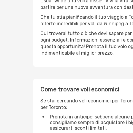
Oscar Wilde una volta disse: "Vivi la vita 
partire per una nuova avventura con de
Che tu stia pianificando il tuo viaggio a T
offerte incredibili per voli da Winnipeg a T
Qui troverai tutto ciò che devi sapere pe
ogni budget. Informazioni essenziali e co
questa opportunità! Prenota il tuo volo o
indimenticabile al miglior prezzo.
Come trovare voli economici
Se stai cercando voli economici per Toront
per Toronto:
Prenota in anticipo: sebbene alcune p
consigliamo sempre di acquistare i big
assicurarti sconti limitati.