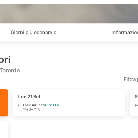
Giorni più economici
Informazion
ori
 Toronto
Filtra
Lun 21 Set
G
om 20 Set
Lun 24 Ago
- Mar 25 Ago
Flair Airlines
Diretto
YWG
- YTO
o
Flair Airlines
Diretto
YWG
- YTO
o
Westjet
Diretto
YTO
- YWG