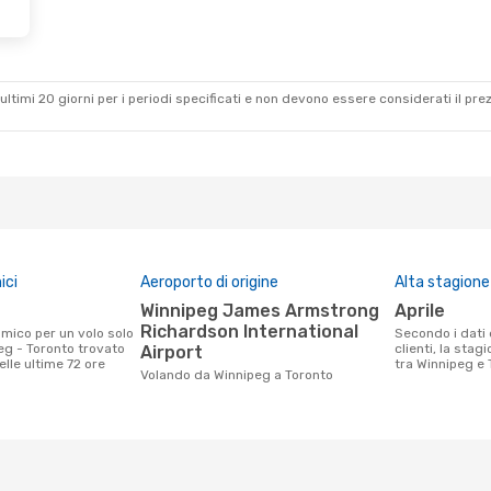
ultimi 20 giorni per i periodi specificati e non devono essere considerati il ​​pre
ici
Aeroporto di origine
Alta stagione
Winnipeg James Armstrong
aprile
Richardson International
Secondo i dati della nostra ricerca
eg - Toronto trovato
clienti, la stag
Airport
nelle ultime 72 ore
tra Winnipeg e T
Volando da Winnipeg a Toronto