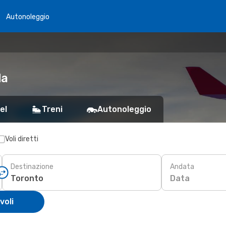
Autonoleggio
da
el
Treni
Autonoleggio
Voli diretti
Destinazione
Andata
Data
voli