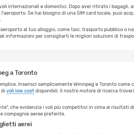
oli internazionali e domestici. Dopo aver ritirato i bagagli,
 l'aeroporto. Se hai bisogno di una SIM card locale, puoi acqu
.
all'aeroporto al tuo alloggio, come taxi, trasporto pubblico o n
sk informazioni per consigliarti le migliori soluzioni di traspo
peg a Toronto
emplice. Inserisci semplicemente Winnipeg e Toronto come ci
 di
voli low cost
disponibili. Il nostro motore di ricerca troverà
e", che evidenzia i voli più competitivi in cima ai risultati di
 tue compagnie aeree preferite.
lietti aerei