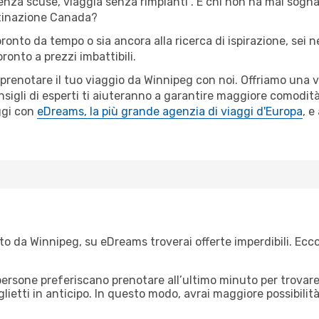
senza scuse, viaggia senza rimpianti". E chi non ha mai sognat
stinazione Canada?
oronto da tempo o sia ancora alla ricerca di ispirazione, sei 
oronto a prezzi imbattibili.
r prenotare il tuo viaggio da Winnipeg con noi. Offriamo una
nsigli di esperti ti aiuteranno a garantire maggiore comodità
ggi con
eDreams, la più grande agenzia di viaggi d'Europa
, e
o da Winnipeg, su eDreams troverai offerte imperdibili. Ecco
ersone preferiscano prenotare all’ultimo minuto per trovare 
lietti in anticipo. In questo modo, avrai maggiore possibilit