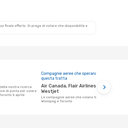
zzo finale offerto. Si prega di notare che disponibilità e
Compagnie aeree che operano su
Prezzo med
questa tratta
158 €
Air Canada, Flair Airlines,
Il prezzo medio di un volo Winnipeg -
Westjet
ione di punta per volare
Toronto con
oronto è aprile .
€, in base al
Le compagnie aeree che volano tra
mesi.
Winnipeg e Toronto