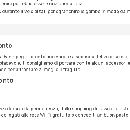
igienici potrebbe essere una buona idea.
:
durante il volo alzati per sgranchire le gambe in modo da m
ronto
ta Winnipeg - Toronto può variare a seconda del volo: se è di
iacevole, ti consigliamo di portare con te alcuni accessori e
o per affrontare al meglio il tragitto.
onto
izi durante la permanenza, dallo shopping di lusso alla risto
e collegati alla rete Wi-Fi gratuita o concediti un buon pasto 