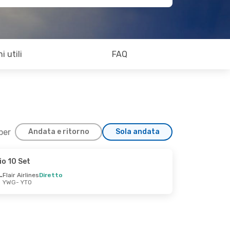
i utili
FAQ
 per
Andata e ritorno
Sola andata
io 10 Set
Flair Airlines
Diretto
YWG
- YTO