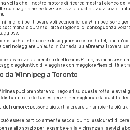
a volta che il nostro motore di ricerca mostra l'elenco dei vo
lle compagnie aeree low-cost sia di quelle tradizionali. Inoltre
e.
orni migliori per trovare voli economici da Winnipeg sono gene
e settimana e durante l’alta stagione, di conseguenza volar
taggiose.
adine: se hai intenzione di soggiornare in un hotel, dai un'o
ideri noleggiare un'auto in Canada, su eDreams troverai un’
rime: diventando membro di eDreams Prime, avrai accesso a f
taggio aggiuntivo di viaggiare con maggiore flessibilità e tra
o da Winnipeg a Toronto
 Airlines puoi prenotare voli regolari su questa rotta, e avrai
disfano tutte le tue esigenze. Per migliorare la qualità dei t
ne del rumore:
possono aiutarti a creare un ambiente più tran
a può essere particolarmente secca, quindi assicurati di bere 
pensa allo spazio per le gambe e alla vicinanza ai servizi a 