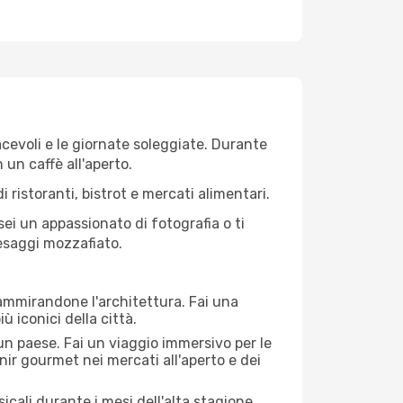
iacevoli e le giornate soleggiate. Durante
n un caffè all'aperto.
 ristoranti, bistrot e mercati alimentari.
 sei un appassionato di fotografia o ti
aesaggi mozzafiato.
 ammirandone l'architettura. Fai una
ù iconici della città.
 un paese. Fai un viaggio immersivo per le
nir gourmet nei mercati all'aperto e dei
cali durante i mesi dell'alta stagione.