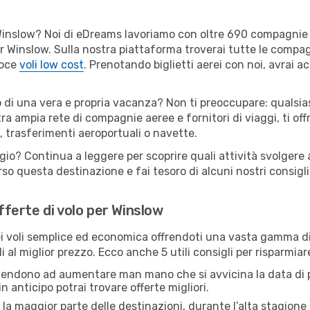
er Winslow? Noi di eDreams lavoriamo con oltre 690 compagni
 per Winslow. Sulla nostra piattaforma troverai tutte le comp
loce
voli low cost
. Prenotando biglietti aerei con noi, avrai ac
o di una vera e propria vacanza? Non ti preoccupare: qualsias
tra ampia rete di compagnie aeree e fornitori di viaggi, ti of
, trasferimenti aeroportuali o navette.
gio? Continua a leggere per scoprire quali attività svolgere 
o questa destinazione e fai tesoro di alcuni nostri consigli 
offerte di volo per Winslow
 voli semplice ed economica offrendoti una vasta gamma di 
i al miglior prezzo. Ecco anche 5 utili consigli per risparmia
 tendono ad aumentare man mano che si avvicina la data di p
in anticipo potrai trovare offerte migliori.
 la maggior parte delle destinazioni, durante l’alta stagione o 