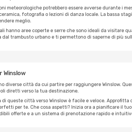
oni meteorologiche potrebbero essere avverse durante i mes
ramica, fotografia o lezioni di danza locale. La bassa stagi
rendere meglio.
cali hanno aree coperte e serre che sono ideali da visitare 
dal trambusto urbano e ti permettono di saperne di più sulla
er Winslow
ono diverse città da cui partire per raggiungere Winslow. Ques
i diretti verso la tua destinazione.
 di queste città verso Winslow è facile e veloce. Approfitta 
a perfetti per te. Che cosa aspetti? Inizia ora a pianificare il 
ibili offerte e a un sistema di prenotazione rapido e intuitiv