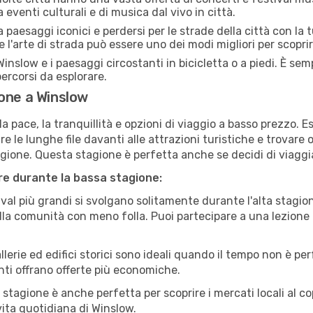
 eventi culturali e di musica dal vivo in città.
paesaggi iconici e perdersi per le strade della città con la
e l'arte di strada può essere uno dei modi migliori per scopri
inslow e i paesaggi circostanti in bicicletta o a piedi. È s
 percorsi da esplorare.
one a Winslow
a pace, la tranquillità e opzioni di viaggio a basso prezzo. 
 le lunghe file davanti alle attrazioni turistiche e trovare o
agione. Questa stagione è perfetta anche se decidi di viaggi
are durante la bassa stagione:
val più grandi si svolgano solitamente durante l'alta stagio
sulla comunità con meno folla. Puoi partecipare a una lezione 
lerie ed edifici storici sono ideali quando il tempo non è p
ti offrano offerte più economiche.
 stagione è anche perfetta per scoprire i mercati locali al c
 vita quotidiana di Winslow.