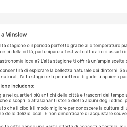
e a Winslow
'alta stagione è il periodo perfetto grazie alle temperature p
ici della città, partecipare a festival culturali o rilassarti i
stronomia locale? L'alta stagione ti offrirà un'ampia scelta di
i consentirà di esplorare la bellezza naturale dei dintorni. Se
e naturali, l'alta stagione ti permetterà di goderti appieno p
gione includono:
a nei quartieri più antichi della città e trascorri del tempo
he e scopri le affascinanti storie dietro alcuni degli edifici pi
uto che il cibo è il modo migliore per conoscere la cultura di
e delle delizie locali. E non dimenticare di acquistare souve
lte città hanno una vasta offerta di concerti e festival musi