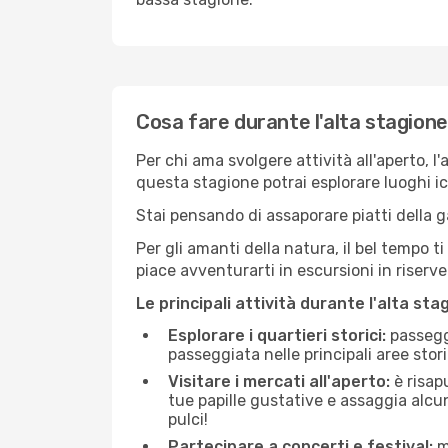
Cosa fare durante l'alta stagion
Per chi ama svolgere attività all'aperto, l
questa stagione potrai esplorare luoghi icon
Stai pensando di assaporare piatti della ga
Per gli amanti della natura, il bel tempo t
piace avventurarti in escursioni in riserv
Le principali attività durante l'alta sta
Esplorare i quartieri storici:
passeggi
passeggiata nelle principali aree storic
Visitare i mercati all'aperto:
è risap
tue papille gustative e assaggia alcun
pulci!
Partecipare a concerti e festival:
mo