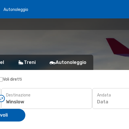
Autonoleggio
el
Treni
Autonoleggio
Voli diretti
Destinazione
Andata
Data
voli