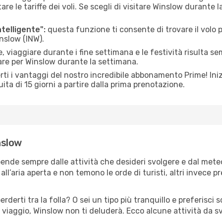
le tariffe dei voli. Se scegli di visitare Winslow durante 
ntelligente":
questa funzione ti consente di trovare il volo
inslow (INW).
 viaggiare durante i fine settimana e le festività risulta se
are per Winslow durante la settimana.
ti i vantaggi del nostro incredibile abbonamento Prime! Inizi
ita di 15 giorni a partire dalla prima prenotazione.
nslow
pende sempre dalle attività che desideri svolgere e dal met
ll’aria aperta e non temono le orde di turisti, altri invece p
erderti tra la folla? O sei un tipo più tranquillo e preferisci
 viaggio, Winslow non ti deluderà. Ecco alcune attività da s