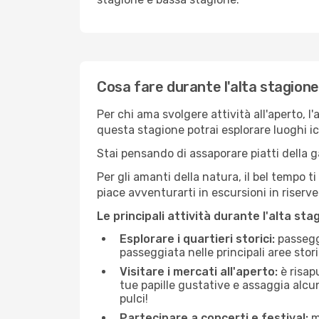
Cosa fare durante l'alta stagion
Per chi ama svolgere attività all'aperto, l
questa stagione potrai esplorare luoghi icon
Stai pensando di assaporare piatti della ga
Per gli amanti della natura, il bel tempo t
piace avventurarti in escursioni in riserv
Le principali attività durante l'alta sta
Esplorare i quartieri storici:
passeggi
passeggiata nelle principali aree storic
Visitare i mercati all'aperto:
è risap
tue papille gustative e assaggia alcun
pulci!
Partecipare a concerti e festival:
mo