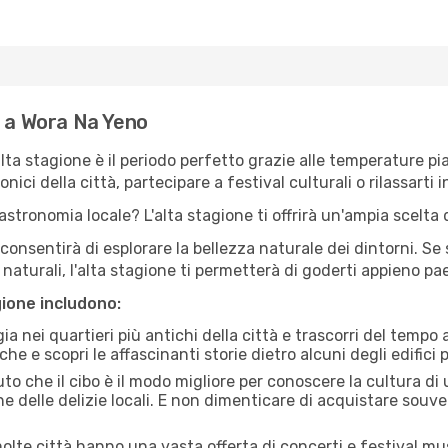
e a Wora Na Yeno
'alta stagione è il periodo perfetto grazie alle temperature p
ici della città, partecipare a festival culturali o rilassarti i
stronomia locale? L'alta stagione ti offrirà un'ampia scelta di
i consentirà di esplorare la bellezza naturale dei dintorni. Se
e naturali, l'alta stagione ti permetterà di goderti appieno p
gione includono:
a nei quartieri più antichi della città e trascorri del tempo
he e scopri le affascinanti storie dietro alcuni degli edifici pi
uto che il cibo è il modo migliore per conoscere la cultura di
e delle delizie locali. E non dimenticare di acquistare souve
lte città hanno una vasta offerta di concerti e festival musi