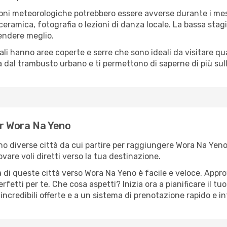
oni meteorologiche potrebbero essere avverse durante i mes
ramica, fotografia o lezioni di danza locale. La bassa stagi
rendere meglio.
cali hanno aree coperte e serre che sono ideali da visitare 
dal trambusto urbano e ti permettono di saperne di più sulla
per Wora Na Yeno
sono diverse città da cui partire per raggiungere Wora Na Yen
vare voli diretti verso la tua destinazione.
 di queste città verso Wora Na Yeno è facile e veloce. Appro
a perfetti per te. Che cosa aspetti? Inizia ora a pianificare il 
ncredibili offerte e a un sistema di prenotazione rapido e in