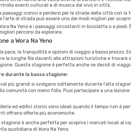
rolla eventi culturali e di musica dal vivo in città.
paesaggi iconici e perdersi per le strade della città con la
e l'arte di strada può essere uno dei modi migliori per scopri
ora Na Yeno e i paesaggi circostanti in bicicletta o a piedi
i migliori percorsi da esplorare.
ione a Wora Na Yeno
a pace, la tranquillità e opzioni di viaggio a basso prezzo. 
 le lunghe file davanti alle attrazioni turistiche e trovare o
agione. Questa stagione è perfetta anche se decidi di viaggi
are durante la bassa stagione:
val più grandi si svolgano solitamente durante l'alta stagio
sulla comunità con meno folla. Puoi partecipare a una lezione 
lerie ed edifici storici sono ideali quando il tempo non è p
ti offrano offerte più economiche.
 stagione è anche perfetta per scoprire i mercati locali al c
a vita quotidiana di Wora Na Yeno.