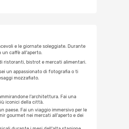
iacevoli e le giornate soleggiate. Durante
n un caffè all'aperto.
 ristoranti, bistrot e mercati alimentari.
 sei un appassionato di fotografia o ti
aesaggi mozzafiato.
 ammirandone l'architettura. Fai una
ù iconici della città.
 un paese. Fai un viaggio immersivo per le
nir gourmet nei mercati all'aperto e dei
cali durante i mesi dell'alta stagione.