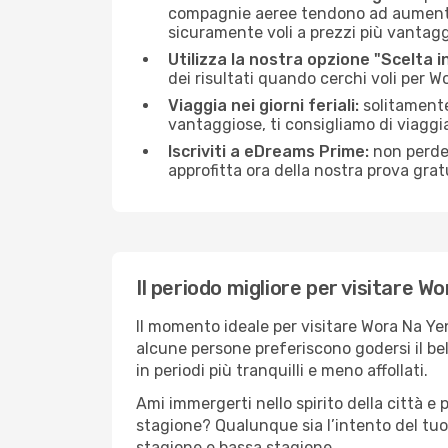
compagnie aeree tendono ad aumentare 
sicuramente voli a prezzi più vantagg
Utilizza la nostra opzione "Scelta i
dei risultati quando cerchi voli per 
Viaggia nei giorni feriali:
solitamente,
vantaggiose, ti consigliamo di viagg
Iscriviti a eDreams Prime:
non perder
approfitta ora della nostra prova gratu
Il periodo migliore per visitare W
Il momento ideale per visitare Wora Na Ye
alcune persone preferiscono godersi il bel 
in periodi più tranquilli e meno affollati.
Ami immergerti nello spirito della città e p
stagione? Qualunque sia l’intento del tuo
stagione e bassa stagione.