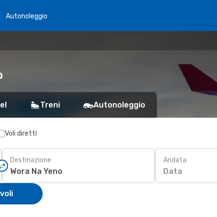
Autonoleggio
o
el
Treni
Autonoleggio
Voli diretti
Destinazione
Andata
Data
voli