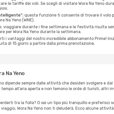
le tariffe dei voli. Se scegli di visitare Wora Na Yeno dura
iosi.
ntelligente":
questa funzione ti consente di trovare il volo
Wora Na Yeno (WNE).
 viaggiare durante i fine settimana e le festività risulta se
iare per Wora Na Yeno durante la settimana.
ti i vantaggi del nostro incredibile abbonamento Prime! Inizi
ita di 15 giorni a partire dalla prima prenotazione.
ora Na Yeno
no dipende sempre dalle attività che desideri svolgere e da
tempo all’aria aperta e non temono le orde di turisti, altri 
erderti tra la folla? O sei un tipo più tranquillo e preferisci
 viaggio, Wora Na Yeno non ti deluderà. Ecco alcune attivit