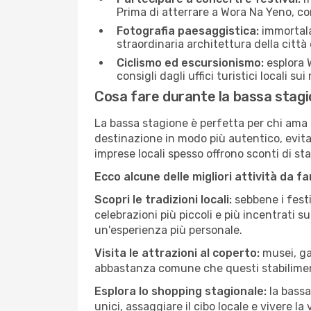
Prima di atterrare a Wora Na Yeno, cont
Fotografia paesaggistica:
immortala 
straordinaria architettura della città 
Ciclismo ed escursionismo:
esplora W
consigli dagli uffici turistici locali su
Cosa fare durante la bassa stag
La bassa stagione è perfetta per chi ama l
destinazione in modo più autentico, evitare
imprese locali spesso offrono sconti di st
Ecco alcune delle migliori attività da f
Scopri le tradizioni locali:
sebbene i festi
celebrazioni più piccoli e più incentrati 
un'esperienza più personale.
Visita le attrazioni al coperto:
musei, gal
abbastanza comune che questi stabilimen
Esplora lo shopping stagionale:
la bassa
unici, assaggiare il cibo locale e vivere l