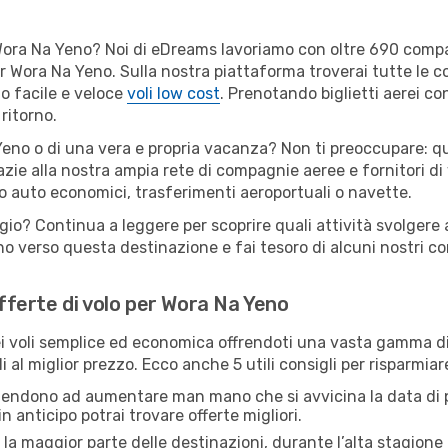
er Wora Na Yeno? Noi di eDreams lavoriamo con oltre 690 com
 per Wora Na Yeno. Sulla nostra piattaforma troverai tutte l
o facile e veloce
voli low cost
. Prenotando biglietti aerei con
ritorno.
eno o di una vera e propria vacanza? Non ti preoccupare: qua
zie alla nostra ampia rete di compagnie aeree e fornitori di v
io auto economici, trasferimenti aeroportuali o navette.
ggio? Continua a leggere per scoprire quali attività svolgere
o verso questa destinazione e fai tesoro di alcuni nostri con
offerte di volo per Wora Na Yeno
 voli semplice ed economica offrendoti una vasta gamma di 
i al miglior prezzo. Ecco anche 5 utili consigli per risparmia
 tendono ad aumentare man mano che si avvicina la data di p
in anticipo potrai trovare offerte migliori.
 la maggior parte delle destinazioni, durante l’alta stagione o 