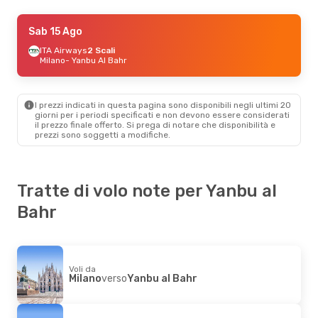
Lun 3 Ago
Sab 15 Ago
- Ven 14 Ago
Saudi Arabian Airlines
ITA Airways
2 Scali
1 Scalo
Milano
- Yanbu Al Bahr
Karachi
- Yanbu Al Bahr
Saudi Arabian Airlines
1 Scalo
Yanbu Al Bahr
- Karachi
I prezzi indicati in questa pagina sono disponibili negli ultimi 20
giorni per i periodi specificati e non devono essere considerati
il ​​prezzo finale offerto. Si prega di notare che disponibilità e
Mar 22 Set
- Gio 24 Set
prezzi sono soggetti a modifiche.
ITA Airways
2 Scali
Firenze
- Yanbu Al Bahr
Saudi Arabian Airlines
2 Scali
Yanbu Al Bahr
- Firenze
Tratte di volo note per Yanbu al
Bahr
Voli da
Milano
verso
Yanbu al Bahr