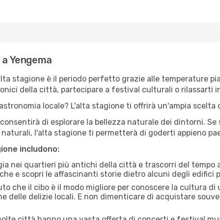
e a Yengema
'alta stagione è il periodo perfetto grazie alle temperature p
ici della città, partecipare a festival culturali o rilassarti i
stronomia locale? L'alta stagione ti offrirà un'ampia scelta di
i consentirà di esplorare la bellezza naturale dei dintorni. Se
e naturali, l'alta stagione ti permetterà di goderti appieno p
gione includono:
a nei quartieri più antichi della città e trascorri del tempo
he e scopri le affascinanti storie dietro alcuni degli edifici pi
uto che il cibo è il modo migliore per conoscere la cultura di
e delle delizie locali. E non dimenticare di acquistare souve
lte città hanno una vasta offerta di concerti e festival musi