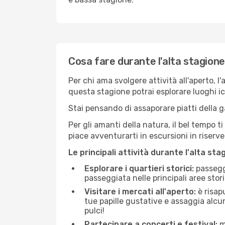
Cosa fare durante l'alta stagion
Per chi ama svolgere attività all'aperto, l
questa stagione potrai esplorare luoghi icon
Stai pensando di assaporare piatti della ga
Per gli amanti della natura, il bel tempo t
piace avventurarti in escursioni in riserv
Le principali attività durante l'alta sta
Esplorare i quartieri storici:
passeggi
passeggiata nelle principali aree storic
Visitare i mercati all'aperto:
è risap
tue papille gustative e assaggia alcun
pulci!
Partecipare a concerti e festival:
mo