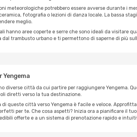
oni meteorologiche potrebbero essere avverse durante i mes
ramica, fotografia o lezioni di danza locale. La bassa stagi
rendere meglio.
cali hanno aree coperte e serre che sono ideali da visitare 
dal trambusto urbano e ti permettono di saperne di più sulla
per Yengema
sono diverse città da cui partire per raggiungere Yengema. Que
i diretti verso la tua destinazione.
 di queste città verso Yengema è facile e veloce. Approfitta
a perfetti per te. Che cosa aspetti? Inizia ora a pianificare il 
dibili offerte e a un sistema di prenotazione rapido e intuiti