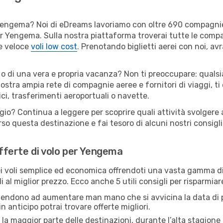
per Yengema? Noi di eDreams lavoriamo con oltre 690 compagn
 per Yengema. Sulla nostra piattaforma troverai tutte le com
 e veloce
voli low cost
. Prenotando biglietti aerei con noi, avr
o di una vera e propria vacanza? Non ti preoccupare: qualsia
nostra ampia rete di compagnie aeree e fornitori di viaggi, ti
ci, trasferimenti aeroportuali o navette.
ggio? Continua a leggere per scoprire quali attività svolgere
o questa destinazione e fai tesoro di alcuni nostri consigli 
offerte di volo per Yengema
 voli semplice ed economica offrendoti una vasta gamma di 
i al miglior prezzo. Ecco anche 5 utili consigli per risparmi
 tendono ad aumentare man mano che si avvicina la data di p
in anticipo potrai trovare offerte migliori.
 la maggior parte delle destinazioni, durante l’alta stagione o 