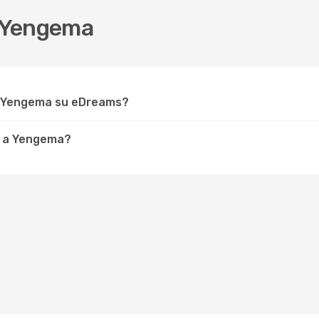
 Yengema
r Yengema su eDreams?
e a Yengema?