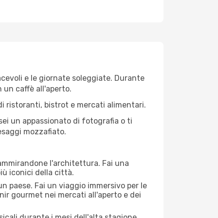
iacevoli e le giornate soleggiate. Durante
n un caffè all'aperto.
 ristoranti, bistrot e mercati alimentari.
 sei un appassionato di fotografia o ti
aesaggi mozzafiato.
 ammirandone l'architettura. Fai una
ù iconici della città.
 un paese. Fai un viaggio immersivo per le
nir gourmet nei mercati all'aperto e dei
cali durante i mesi dell'alta stagione.