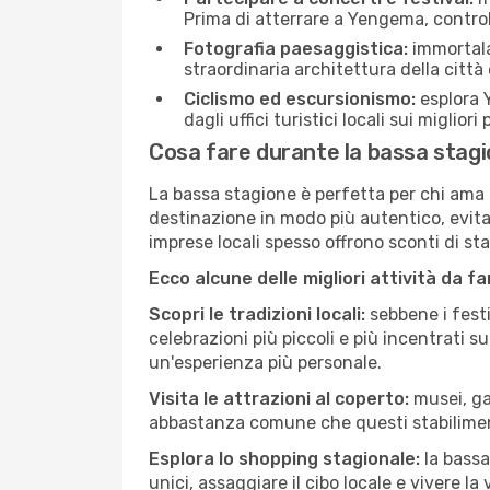
Prima di atterrare a Yengema, controll
Fotografia paesaggistica:
immortala 
straordinaria architettura della città 
Ciclismo ed escursionismo:
esplora Y
dagli uffici turistici locali sui migliori
Cosa fare durante la bassa stag
La bassa stagione è perfetta per chi ama l
destinazione in modo più autentico, evitare
imprese locali spesso offrono sconti di st
Ecco alcune delle migliori attività da f
Scopri le tradizioni locali:
sebbene i festi
celebrazioni più piccoli e più incentrati 
un'esperienza più personale.
Visita le attrazioni al coperto:
musei, gal
abbastanza comune che questi stabilimen
Esplora lo shopping stagionale:
la bassa
unici, assaggiare il cibo locale e vivere l