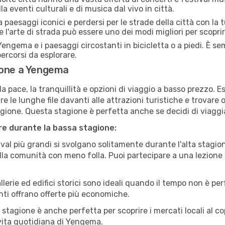
a eventi culturali e di musica dal vivo in città.
paesaggi iconici e perdersi per le strade della città con la
e l'arte di strada può essere uno dei modi migliori per scopri
engema e i paesaggi circostanti in bicicletta o a piedi. È s
 percorsi da esplorare.
ione a Yengema
a pace, la tranquillità e opzioni di viaggio a basso prezzo. 
 le lunghe file davanti alle attrazioni turistiche e trovare o
agione. Questa stagione è perfetta anche se decidi di viaggi
are durante la bassa stagione:
val più grandi si svolgano solitamente durante l'alta stagio
sulla comunità con meno folla. Puoi partecipare a una lezione 
lerie ed edifici storici sono ideali quando il tempo non è p
ti offrano offerte più economiche.
 stagione è anche perfetta per scoprire i mercati locali al c
a vita quotidiana di Yengema.