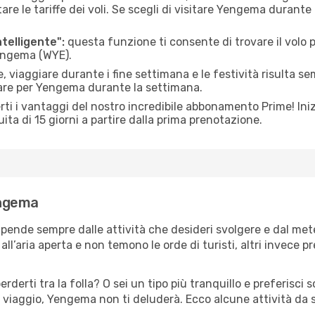
 le tariffe dei voli. Se scegli di visitare Yengema durante 
ntelligente":
questa funzione ti consente di trovare il volo
Yengema (WYE).
 viaggiare durante i fine settimana e le festività risulta se
iare per Yengema durante la settimana.
ti i vantaggi del nostro incredibile abbonamento Prime! Inizi
ita di 15 giorni a partire dalla prima prenotazione.
engema
pende sempre dalle attività che desideri svolgere e dal met
ll’aria aperta e non temono le orde di turisti, altri invece p
erderti tra la folla? O sei un tipo più tranquillo e preferisci
o viaggio, Yengema non ti deluderà. Ecco alcune attività da