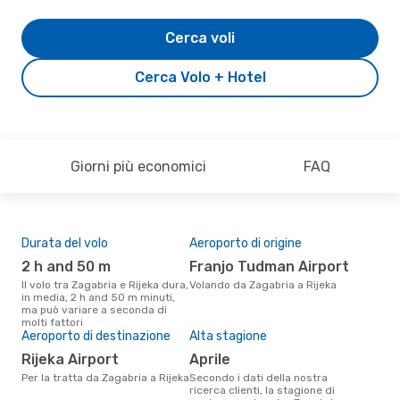
Cerca voli
Cerca Volo + Hotel
Giorni più economici
FAQ
Durata del volo
Aeroporto di origine
Pre
2 h and 50 m
Franjo Tudman Airport
2
Il volo tra Zagabria e Rijeka dura,
Volando da Zagabria a Rijeka
Il prezzo medio di un volo
in media, 2 h and 50 m minuti,
Zaga
ma può variare a seconda di
sola
molti fattori
prez
Aeroporto di destinazione
Alta stagione
Rijeka Airport
aprile
Per la tratta da Zagabria a Rijeka
Secondo i dati della nostra
ricerca clienti, la stagione di