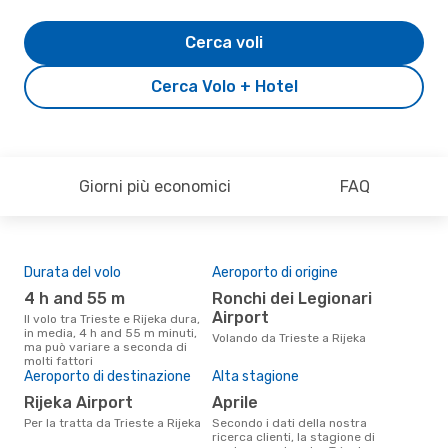
Cerca voli
Cerca Volo + Hotel
Giorni più economici
FAQ
Durata del volo
Aeroporto di origine
Pre
4 h and 55 m
Ronchi dei Legionari
74
Airport
Il volo tra Trieste e Rijeka dura,
Il prezzo medio di un volo Trieste
in media, 4 h and 55 m minuti,
- Ri
Volando da Trieste a Rijeka
ma può variare a seconda di
sola
molti fattori
prez
Aeroporto di destinazione
Alta stagione
Rijeka Airport
aprile
Per la tratta da Trieste a Rijeka
Secondo i dati della nostra
ricerca clienti, la stagione di