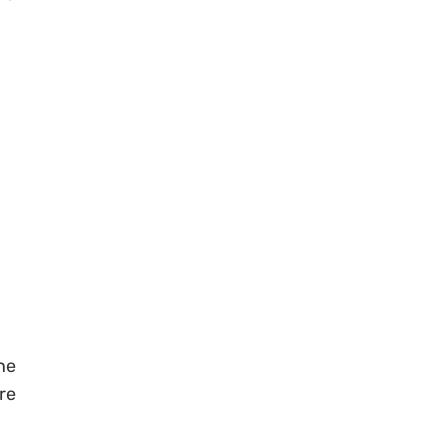
ne
re