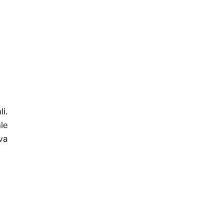
i.
le
va