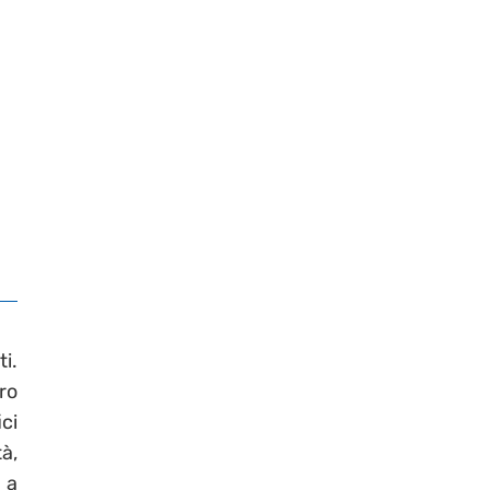
i.
ro
ci
à,
 a