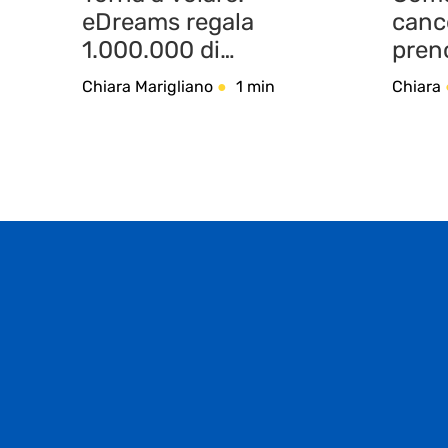
eDreams regala
cance
1.000.000 di
pren
abbonamenti Prime
eDre
Chiara Marigliano
1 min
Chiara
per 15 giorni
dell’
Coro