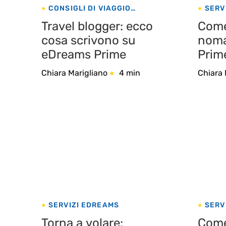
CONSIGLI DI VIAGGIO
SERV
SERVIZI EDREAMS
VIAGGI
LOW-C
Travel blogger: ecco
Come 
LOW-COST
cosa scrivono su
noma
eDreams Prime
Prim
Chiara Marigliano
4 min
Chiara 
SERVIZI EDREAMS
SERV
Torna a volare:
Come