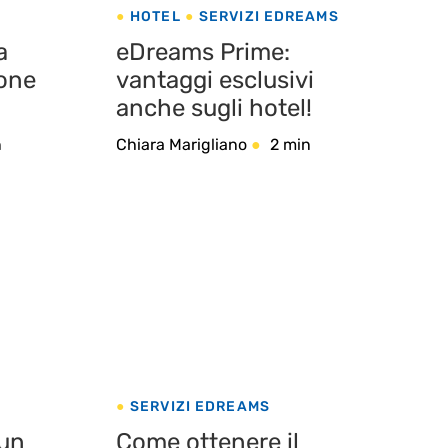
HOTEL
SERVIZI EDREAMS
a
eDreams Prime:
ione
vantaggi esclusivi
anche sugli hotel!
n
Chiara Marigliano
2 min
SERVIZI EDREAMS
 un
Come ottenere il