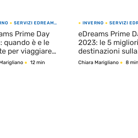
RNO
SERVIZI EDREAMS
INVERNO
SERVIZI E
GI LOW-COST
ams Prime Day
eDreams Prime D
: quando è e le
2023: le 5 miglior
te per viaggiare
destinazioni sulla
verno
neve
Marigliano
12 min
Chiara Marigliano
8 mi