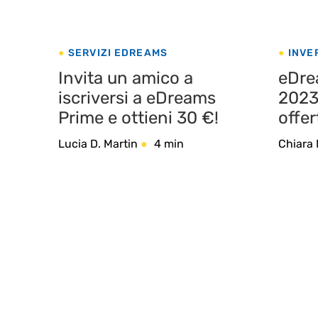
SERVIZI EDREAMS
INVE
VIAG
Invita un amico a
eDre
iscriversi a eDreams
2023
Prime e ottieni 30 €!
offer
in in
Lucia D. Martin
4 min
Chiara 