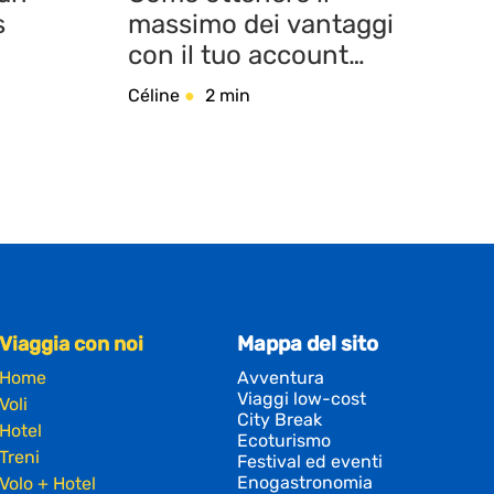
s
massimo dei vantaggi
con il tuo account
eDreams Prime?
Céline
2 min
Viaggia con noi
Mappa del sito
Home
Avventura
Viaggi low-cost
Voli
City Break
Hotel
Ecoturismo
Treni
Festival ed eventi
Enogastronomia
Volo + Hotel