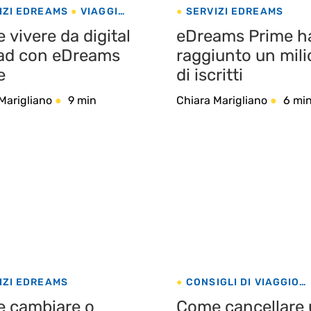
IZI EDREAMS
VIAGGI
SERVIZI EDREAMS
OST
vivere da digital
eDreams Prime h
d con eDreams
raggiunto un mil
e
di iscritti
Marigliano
9 min
Chiara Marigliano
6 mi
IZI EDREAMS
CONSIGLI DI VIAGGIO
ECOTURISMO
PORTO
 cambiare o
Come cancellare
SERVIZI EDREAMS