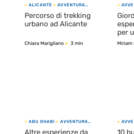
ALICANTE
AVVENTURA
AVVE
SPAGNA
PETR
Percorso di trekking
Giord
urbano ad Alicante
esper
per u
dagl
Chiara Marigliano
3 min
Miriam
ABU DHABI
AVVENTURA
AVVE
EMIRATI ARABI
Altre esperienze da
10 bu