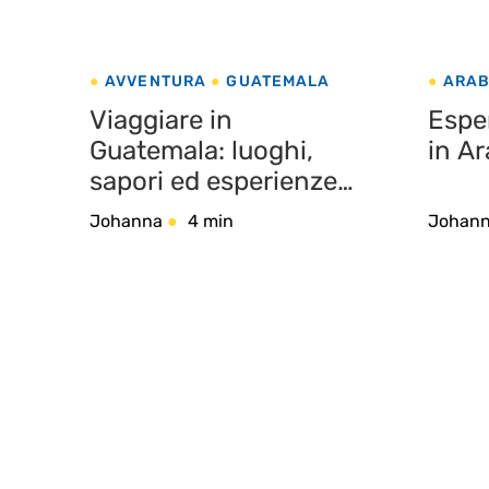
AVVENTURA
GUATEMALA
ARAB
AVVE
Viaggiare in
Esper
Guatemala: luoghi,
in Ar
sapori ed esperienze
da non perdere
Johanna
4 min
Johan