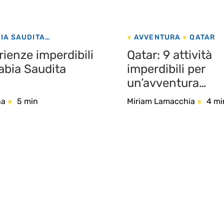
IA SAUDITA
AVVENTURA
QATAR
NTURA
ienze imperdibili
Qatar: 9 attività
abia Saudita
imperdibili per
un’avventura
indimenticabile
na
5 min
Miriam Lamacchia
4 mi