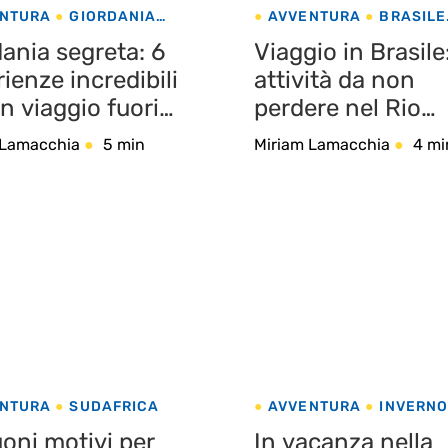
NTURA
GIORDANIA
AVVENTURA
BRASILE
A
NATURA
ania segreta: 6
Viaggio in Brasile:
ienze incredibili
attività da non
n viaggio fuori
perdere nel Rio
i schemi
Grande do Norte!
 Lamacchia
5 min
Miriam Lamacchia
4 mi
NTURA
SUDAFRICA
AVVENTURA
INVERN
REPUBBLICA DOMINIC
oni motivi per
In vacanza nella