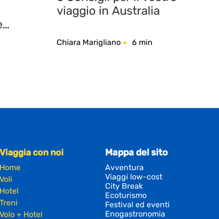
viaggio in Australia
e
e
Chiara Marigliano
6 min
Viaggia con noi
Mappa del sito
Home
Avventura
Viaggi low-cost
Voli
City Break
Hotel
Ecoturismo
Treni
Festival ed eventi
Enogastronomia
Volo + Hotel