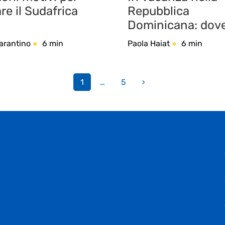
are il Sudafrica
Repubblica
Dominicana: dov
andare e cosa far
arantino
6 min
Paola Haiat
6 min
1
…
5
›