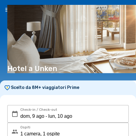
IT
(€)
Hotel a Unken
Scelto da 8M+ viaggiatori Prime
Check-in / Check-out
Ospiti