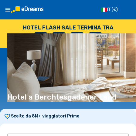
IT
(€)
HOTEL FLASH SALE TERMINA TRA
--
:
--
:
--
:
--
GIORNI
ORE
MINUTI
SECONDI
Hotel a Berchtesgadener Land
Scelto da 8M+ viaggiatori Prime