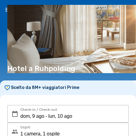
IT
(€)
Hotel a Ruhpolding
Scelto da 8M+ viaggiatori Prime
Check-in / Check-out
Ospiti