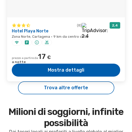
(8)
2,4
Hotel Playa Norte
Zona Norte, Cartagena · 9 km da centro città
17
€
prezzo a partire da
a notte
Mostra dettagli
Trova altre offerte
Milioni di soggiorni, infinite
possibilità
Dai tesori locali ai preferiti a livello globale al miglior