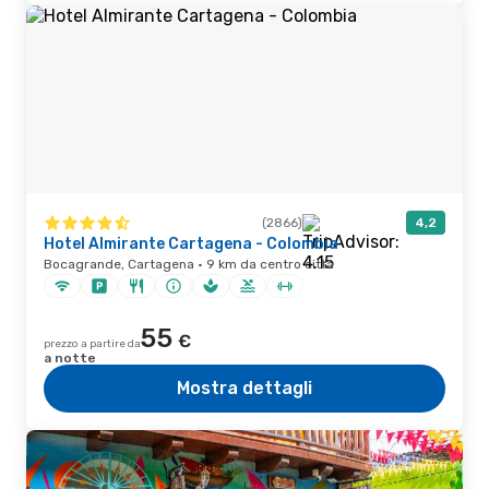
(2866)
4,2
Hotel Almirante Cartagena - Colombia
Bocagrande, Cartagena · 9 km da centro città
55
€
prezzo a partire da
a notte
Mostra dettagli