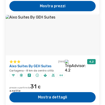
Mostra prezzi
(199)
4,2
Aixo Suites By GEH Suites
Cartagena · 8 km da centro città
31
€
prezzo a partire da
a notte
Mostra dettagli