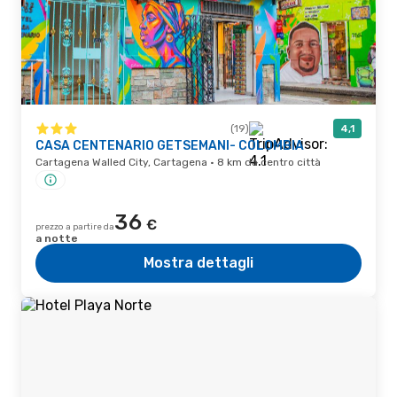
(19)
4,1
CASA CENTENARIO GETSEMANI- COLOMBIA
Cartagena Walled City, Cartagena · 8 km da centro città
36
€
prezzo a partire da
a notte
Mostra dettagli