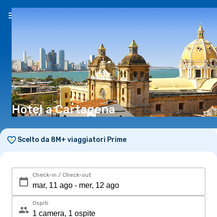
IT
(€)
Hotel a Cartagena
Scelto da 8M+ viaggiatori Prime
Check-in / Check-out
Ospiti