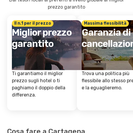
prezzo garantito
Il n.1 per il prezzo
Massima flessibilità
Miglior prezzo
Garanzia di
garantito
cancellazio
Ti garantiamo il miglior
Trova una politica più
prezzo sugli hotel o ti
flessibile allo stesso p
paghiamo il doppio della
e la eguaglieremo.
differenza.
Cosa fare a Cartagena