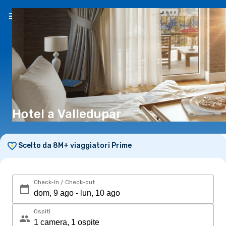
IT
(€)
Hotel a Valledupar
Scelto da 8M+ viaggiatori Prime
Check-in / Check-out
Ospiti