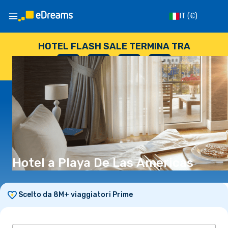
IT
(€)
HOTEL FLASH SALE TERMINA TRA
--
:
--
:
--
:
--
GIORNI
ORE
MINUTI
SECONDI
Hotel a Playa De Las Americas
Scelto da 8M+ viaggiatori Prime