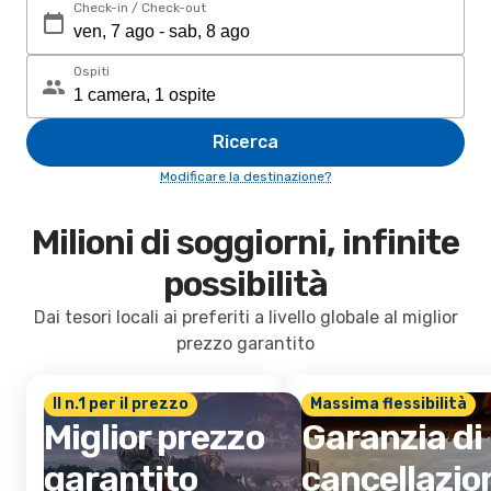
Check-in / Check-out
Ospiti
Ricerca
Modificare la destinazione?
Milioni di soggiorni, infinite
possibilità
Dai tesori locali ai preferiti a livello globale al miglior
prezzo garantito
Il n.1 per il prezzo
Massima flessibilità
Miglior prezzo
Garanzia di
garantito
cancellazio