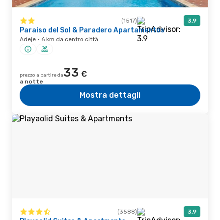
(1517)
3,9
Paraiso del Sol & Paradero Apartamentos
Adeje · 6 km da centro città
33
€
prezzo a partire da
a notte
Mostra dettagli
(3588)
3,9