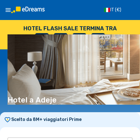
IT
(€)
HOTEL FLASH SALE TERMINA TRA
--
:
--
:
--
:
--
GIORNI
ORE
MINUTI
SECONDI
Hotel a Adeje
Scelto da 8M+ viaggiatori Prime