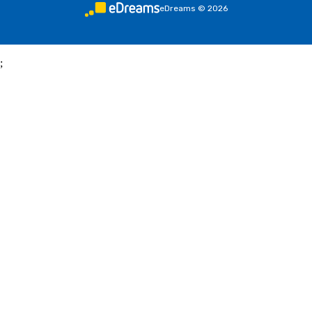
eDreams
©
2026
;