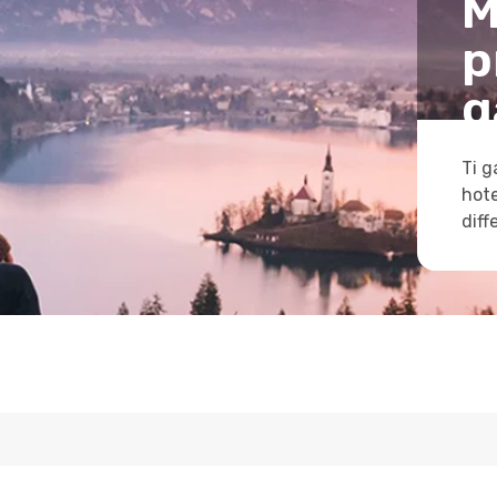
M
p
g
Ti g
hote
diff