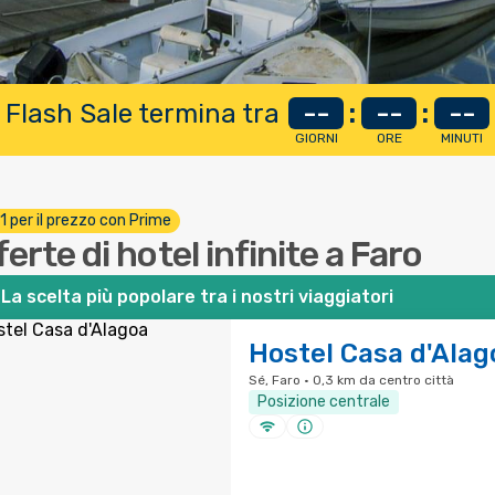
 Flash Sale termina tra
--
:
--
:
--
GIORNI
ORE
MINUTI
 1 per il prezzo con Prime
ferte di hotel infinite a Faro
La scelta più popolare tra i nostri viaggiatori
Hostel Casa d'Alag
Sé, Faro · 0,3 km da centro città
Posizione centrale