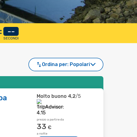
:
--
SECONDI
Ordina per:
Popolari
Molto buono
4,2
/5
oa
965 recensioni
prezzo a partire da
33
€
a notte