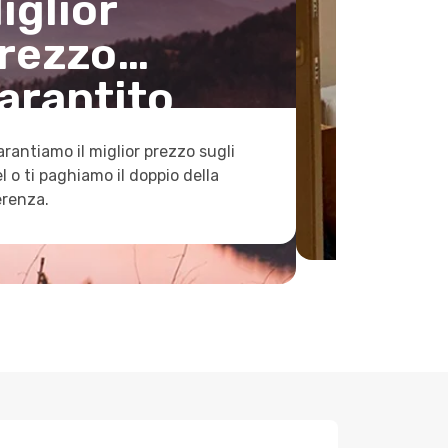
iglior
rezzo
arantito
arantiamo il miglior prezzo sugli
l o ti paghiamo il doppio della
erenza.