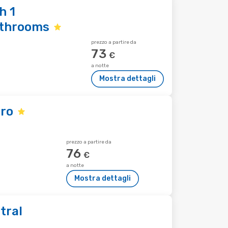
h 1
athrooms
prezzo a partire da
73
€
a notte
Mostra dettagli
aro
prezzo a partire da
76
€
a notte
Mostra dettagli
tral