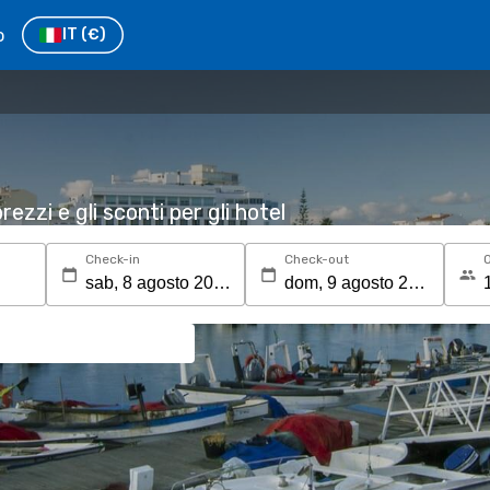
o
IT
(€)
rezzi e gli sconti per gli hotel
Check-in
Check-out
O