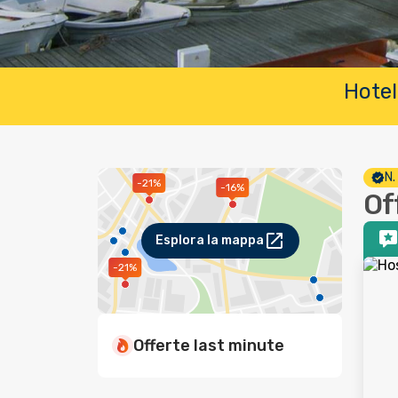
Hotel
N.
-21%
-16%
Of
Esplora la mappa
-21%
Offerte last minute