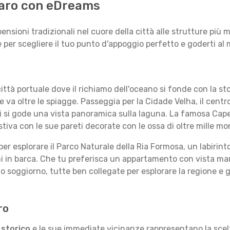
 Faro con eDreams
ensioni tradizionali nel cuore della città alle strutture più
 per scegliere il tuo punto d'appoggio perfetto e goderti al
città portuale dove il richiamo dell'oceano si fonde con la s
e va oltre le spiagge. Passeggia per la Cidade Velha, il centr
i si gode una vista panoramica sulla laguna. La famosa Capel
iva con le sue pareti decorate con le ossa di oltre mille mo
er esplorare il Parco Naturale della Ria Formosa, un labirinto 
oni in barca. Che tu preferisca un appartamento con vista ma
o soggiorno, tutte ben collegate per esplorare la regione e g
ro
 storico
e le sue immediate vicinanze rappresentano la scelta