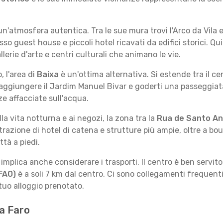
un'atmosfera autentica. Tra le sue mura trovi l'Arco da Vila e
o guest house e piccoli hotel ricavati da edifici storici. Qu
rie d'arte e centri culturali che animano le vie.
, l'area di
Baixa
è un'ottima alternativa. Si estende tra il ce
raggiungere il Jardim Manuel Bivar e goderti una passeggiata
e affacciate sull'acqua.
a vita notturna e ai negozi, la zona tra la
Rua de Santo An
razione di hotel di catena e strutture più ampie, oltre a bo
tà a piedi.
 implica anche considerare i trasporti. Il centro è ben servi
FAO)
è a soli 7 km dal centro. Ci sono collegamenti frequent
tuo alloggio prenotato.
 a Faro