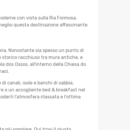
 moderne con vista sulla Ria Formosa,
 meglio questa destinazione affascinante.
toria. Nonostante sia spesso un punto di
o storico racchiuso tra mura antiche, e
a dos Ossos, all'interno della Chiesa do
naci.
di canali, isole e banchi di sabbia,
re o un accogliente bed & breakfast nel
oderti l'atmosfera rilassata e l'ottima
 più popolare. Qui trovi il giusto